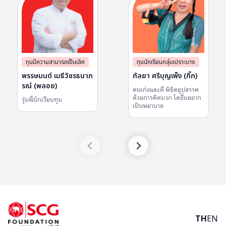
ทุนมีความสามารถเป็นเลิศ
ทุนนักเรียนกลุ่มเปราะบาง
พรรษมนต์ เมธีวัชรธนาภ
กัลยา ศรีบุญเพ็ง (กิ๊ก)
รณ์ (พลอย)
คนเก่งและดี พิชิตอุปสรรค
ด้วยการคิดบวก โตขึ้นอยาก
รุ่นพี่นักเรียนทุน
เป็นพยาบาล
TH
EN