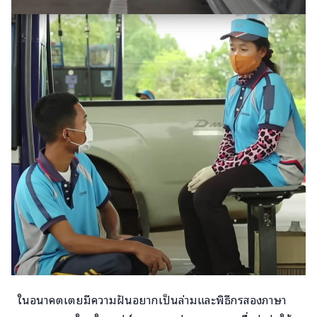
ในอนาคตเตยมีความฝันอยากเป็นล่ามและพิธีกรสองภาษา