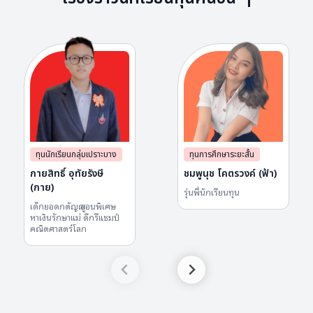
ทุนนักเรียนกลุ่มเปราะบาง
ทุนการศึกษาระยะสั้น
กายสิทธิ์ อุทัยรังษี
ชมพูนุช โคตรวงค์ (ฟ้า)
(กาย)
รุ่น​พี่นักเรียน​ทุน​
เด็กยอดกตัญญู สอนพิเศษ
หาเงินรักษาแม่ ดีกรีแชมป์
คณิตศาสตร์โลก