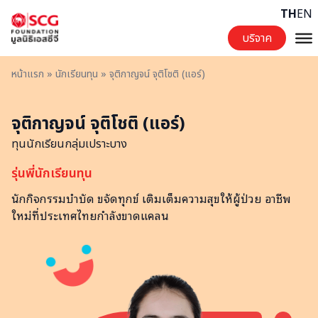
Skip to content
TH
EN
บริจาค
หน้าแรก
»
นักเรียนทุน
»
จุติกาญจน์ จุติโชติ (แอร์)
จุติกาญจน์ จุติโชติ (แอร์)
ทุนนักเรียนกลุ่มเปราะบาง
รุ่นพี่นักเรียนทุน
นักกิจกรรมบำบัด ขจัดทุกข์ เติมเต็มความสุขให้ผู้ป่วย อาชีพ
ใหม่ที่ประเทศไทยกำลังขาดแคลน