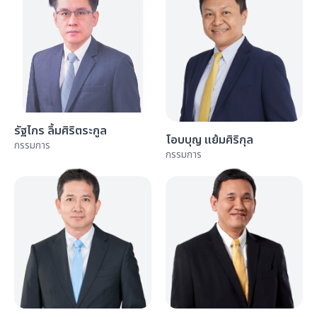
รัฐไกร ลิ้มศิริตระกูล
โอบบุญ แย้มศิริกุล
กรรมการ
กรรมการ