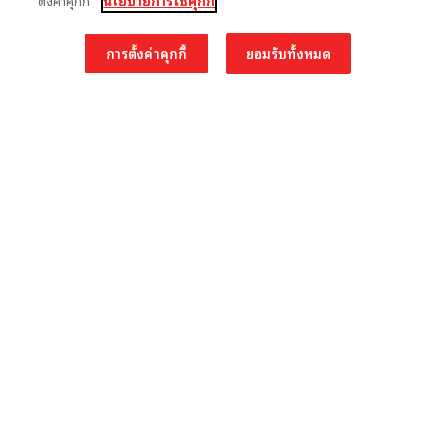
ตั้งค่าคุกกี้”
นโยบายการใช้คุกกี้
การตั้งค่าคุกกี้
ยอมรับทั้งหมด
TH
EN
รู้จักมูลนิธิเอสซีจี
โครงการของเรา
รู้จักมูลนิธิเอสซีจี
การศึกษา
คณะกรรมการมูลนิธิเอสซีจี
สาธารณประโยชน์
ทีมมูลนิธิเอสซีจี
สะพานบุญ สะพานใจ
ติดต่อเรา