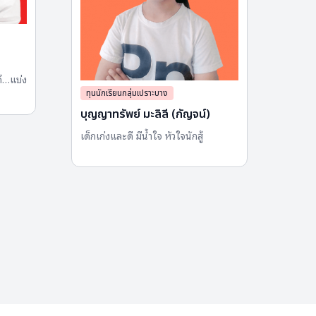
ทุนนั
อภิรุ
ด้…แบ่ง
หนุ่มย
ทุนนักเรียนกลุ่มเปราะบาง
บุญญาทรัพย์ มะลิลี (กัญจน์)
เด็กเก่งและดี มีน้ำใจ หัวใจนักสู้