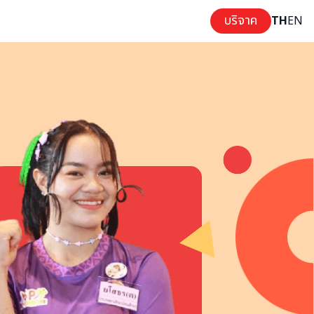
บริจาค
TH
EN