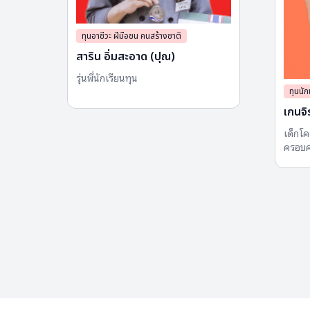
ทุนอาชีวะ ฝีมือชน คนสร้างชาติ
สาริน อิ่มสะอาด (ปุณ)
รุ่น​พี่นักเรียน​ทุน​
ทุนนัก
เกนจิ
เด็กโคร
ครอบค