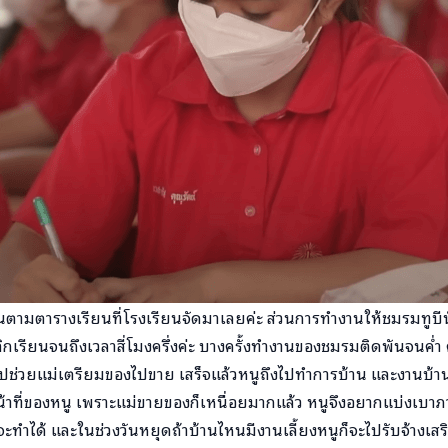
นตามตารางเรียนที่โรงเรียนจัดมาเลยค่ะ ส่วนการทำงานให้ชมรมทูบีน
ิกเรียนจนถึงเวลาสี่โมงครึ่งค่ะ บางครั้งทำงานของชมรมติดพันจนค่ำ ค
ปช่วยแม่เตรียมของไปขาย เสร็จแล้วหนูถึงไปทำการบ้าน และงานบ้าน
น้าที่ของหนู เพราะแม่ขายของก็เหนื่อยมากแล้ว หนูจึงอยากแบ่งเบาภาระน
งจะทำได้ และในช่วงวันหยุดถ้าบ้านไหนมีงานเลี้ยงหนูก็จะไปรับจ้างเสร