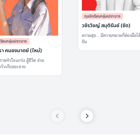
ทุนนักเรียนกลุ่มเปราะบาง
วชิรวิชญ์ สมุติรัมย์ (ชิต)
ความสุข… มีความหมายก็ต่อเมื่อไ
ปัน
เรียนกลุ่มเปราะบาง
รา คนองมาตย์ (ใหม่)
าชหัวใจแกร่ง สู้ชีวิต ช่วย
รัวเก็บขยะขาย