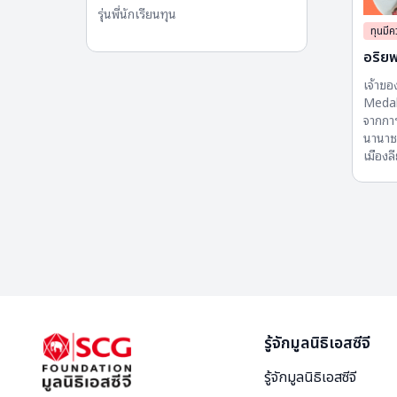
รุ่น​พี่นักเรียน​ทุน​
ทุนมี
อริยพ
เจ้าข
Medal
จากการ
นานาช
เมืองล
รู้จักมูลนิธิเอสซีจี
รู้จักมูลนิธิเอสซีจี