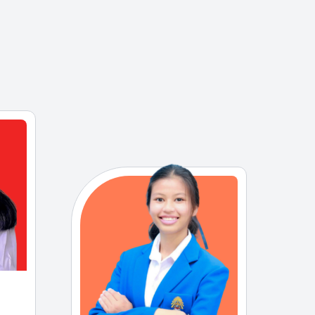
ทุนนั
กายสิ