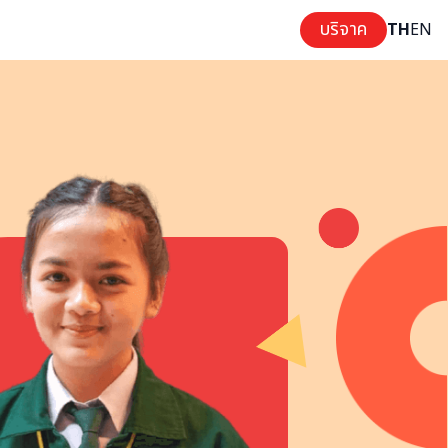
บริจาค
TH
EN