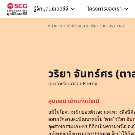
Skip to content
รู้จักมูลนิธิเอสซีจี
โครงการของเรา
หน้าแรก
»
นักเรียนทุน
»
วริยา จันทร์ศร (ตาล)
วริยา จันทร์ศร (ตา
ทุนนักเรียนกลุ่มเปราะบาง
สุดยอด เด็กเก่งเด็กดี
แม้ไม่ใช่ความฝันของตัวเอง แต่เพราะสิ่งนี้คือส
อยากรักษาและพัฒนาต่อไป ‘ตาล’ วริยา จันท
อุตสาหกรรมเกษตร ที่ถือเป็นความหวังของบ้า
อาชีพหลักคือการแปรรูปปลาสด จึงทำให้กิ