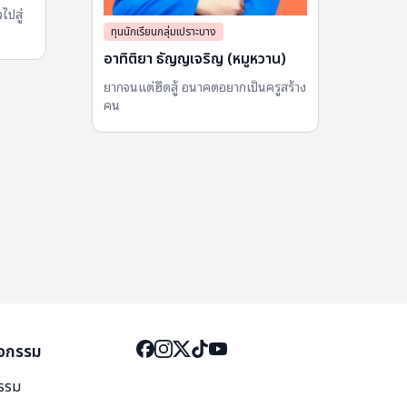
ไปสู่
เด็กย
แม่ ด
ทุนนักเรียนกลุ่มเปราะบาง
อาทิติยา ธัญญเจริญ (หมูหวาน)
ยากจนแต่ฮึดสู้ อนาคตอยากเป็นครูสร้าง
คน
ิจกรรม
กรรม