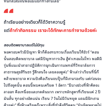
หนักสะสมจนพ่อแม่แยกทางกันเลย”
ถ้าเรียนอย่างเดียวก็ได้วิชาความรู้
แต่
ถ้าทำกิจกรรม เราจะได้ทักษะการทำงานด้วยค่ะ
สอบติดพยาบาลแต่ไม่มีทุน
พอครอบครัวมีปัญหา ฟ้าก็ต้องทบทวนเรื่องเรียนให้ชัวร์ “ตอน
นั้นสอบติดพยาบาล แต่มีปัญหาการเงิน สู้ค่าเทอมไม่ไหว พอดีมี
รุ่นพี่แนะนำสาขาปฏิบัติการฉุกเฉินการแพทย์ที่วิทยาลัยการ
สาธารณสุขสิรินธร รู้สึกสนใจ เลยลองดูค่ะ” ฟ้าเล่าว่าเรียนที่นี่ก็
คล้ายพยาบาล ความปังคือเรียนจบปุ๊บก็มีงานรองรับ แต่ก่อนจะ
ไปถึงจุดนั้น ตอนนี้พบคนเครียด 1 อัตรา “มีบางช่วงที่ฟ้าคิดจะ
ลาออก คือเหนื่อยและกดดันมาก เพราะหลักสูตรที่เรียนแค่ 2 ปี
มันสั้น ทุกอย่างอัดแน่น เรียน 7 วันไม่มีวันหยุด แถมมีฝึกงาน
ด้วยค่ะ” ซึ่งฟ้าเครียดก็เพราะสิ่งที่ทำคือชีวิตคน “มันผิดพลาดไม่