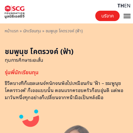
Skip to content
TH
EN
บริจาค
หน้าแรก
»
นักเรียนทุน
»
ชมพูนุช โคตรวงค์ (ฟ้า)
ชมพูนุช โคตรวงค์ (ฟ้า)
ทุนการศึกษาระยะสั้น
รุ่น​พี่นักเรียน​ทุน​
ชีวิตบางทีก็แชลเลนจ์หนักจนพังไปเหมือนกัน ‘ฟ้า – ชมพูนุช
โคตรรวงค์’ ก็เจอแบบนั้น ตอนแรกครอบครัวก็อบอุ่นดี แต่พอ
มาวันหนึ่งทุกอย่างก็เปลี่ยนจากหน้ามือเป็นหลังมือ