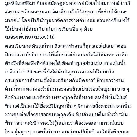
มูลนิธิเอสซีจีมา ก็เลยสมัครดูค่ะ อาจารย์เรียกไปสัมภาษณ์ เราก็
ส่งรายละเอียดครบเลย จัดเต็ม แล้วก็ได้ทุนมา ซึ่งช่วยได้เยอะ
มากค่ะ” โดยฟ้าก็นำทุนมาจัดการจ่ายค่าเทอม ส่วนต่างก็แบ่งไว้
ใช้เป็นค่าใช้จ่ายเกี่ยวกับการเรียนอื่น ๆ ด้วย
ตัวจริงพึ่งพิง (ตัวเอง) ได้
ตอนเรียนกดดันแค่ไหน ถึงเวลาทำงานก็คูณสองไปเลย “ตอน
ฝึกงานเรายังมีอาจารย์พี่เลี้ยง แต่ทำงานจริงไม่ใช่นะคะ เราคือ
ตัวจริงที่ต้องพึ่งพิงตัวเองได้ ต้องทำทุกอย่าง เช่น แทงเข็มน้ำ
เกลือ ทำ CPR ฯลฯ นี่ยังไม่นับปัญหาเวลาคนไข้ไม่เข้าใจ
กระบวนการทำงาน ซึ่งต้องอธิบายกันยืดยาว” ฟ้าบอกว่างาน
ด้านนี้หากพลาดอะไรขึ้นมาจะค่อนข้างเป็นเรื่องใหญ่มาก ง่าย ๆ
คือห้ามพลาดเลยดีกว่า เพราะทุกครั้งที่พลาด คนที่พังไม่ใช่แค่
ทีม แต่เป็นคนไข้ ซึ่งจะมีปัญหาอื่น ๆ อีกหลายสิ่งตามมา จากนั้น
ชวนคุยต่อเรื่องการออกเหตุฉุกเฉิน ฟ้าเล่าแบบตื่นเต้นว่า “มัน
ท้าทายมากค่ะพี่ เราจะไม่รู้เลยนะว่าต้องเจอสถานการณ์แบบ
ไหน ลุ้นสุด ๆ บางครั้งรับรายงานว่าคนไข้มีสติ พอไปถึงคือหมด