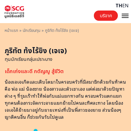
Skip to content
TH
EN
บริจาค
หน้าแรก
»
นักเรียนทุน
»
ภูริทัต ท้งไร้ขิง (เจเจ)
ภูริทัต ท้งไร้ขิง (เจเจ)
ทุนนักเรียนกลุ่มเปราะบาง
เด็กเก่งและดี กตัญญู สู้ชีวิต
น้องเจเจเกิดและเติบโตมาในครอบครัวที่มีสมาชิกด้วยกันห้าคน
คือ พ่อ แม่ น้องชาย น้องสาวและตัวเขาเอง แต่ต่อมาด้วยปัญหา
ต่าง ๆ ที่รุมเร้าทำให้พ่อกับแม่แยกทางกัน ครอบครัวแตกแยก
ทุกคนต้องกระจัดกระจายแยกย้ายไปคนละทิศละทาง โดยน้อง
เจเจได้ย้ายมาอยู่กับยายเหน่งที่เป็นพี่สาวของยาย ส่วนน้องๆ
ญาติคนอื่น ก็ช่วยกันรับไปดูแล