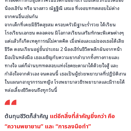
น้องเอิร์น หรือ นางสาว ณัฐฐิณี เสมอ ที่เจอบททดสอบไม่ต่าง
จากคนอื่นเช่นกัน
จากเด็กที่เคยมีชีวิตสุขสม ครอบครัวมีฐานะร่ำรวย ได้เรียน
โรงเรียนเอกชน ตลอดจน มีโอกาสเรียนเสริมทักษะพิเศษต่างๆ
แต่แล้วก็เกิดเหตุการณ์ไม่คาดคิด เมื่อพ่อและแม่ของเธอได้เสีย
ชีวิต ตอนเรียนอยู่ชั้นประถม 2 น้องเอิร์นชีวิตพลิกผันจากหน้า
มือเป็นหลังมือ เธอเผชิญกับความยากลำบากทั้งทางกายและ
ทางใจ แต่ก็ผ่านบททดสอบแห่งโชคชะตามาได้ด้วยใจสู้ และ
กำลังใจจากตัวเอง จนตอนนี้ เธอเป็นผู้ช่วยพยาบาลที่ปฏิบัติงาน
ในแผนกอายุรกรรมหญิง โรงพยาบาลวชิรพยาบาลและมีรายได้
หล่อเลี้ยงชีวิตจนถึงทุกวันนี้
ต้นทุนชีวิตก็สำคัญ
แต่อีกสิ่งที่สำคัญยิ่งกว่า คือ
“ความพยายาม” และ “การลงมือทำ”