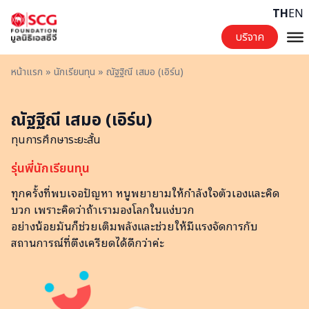
Skip to content
TH
EN
บริจาค
หน้าแรก
»
นักเรียนทุน
»
ณัฐฐิณี เสมอ (เอิร์น)
ณัฐฐิณี เสมอ (เอิร์น)
ทุนการศึกษาระยะสั้น
รุ่นพี่นักเรียนทุน
ทุกครั้งที่พบเจอปัญหา หนูพยายามให้กำลังใจตัวเองและคิด
บวก เพราะคิดว่าถ้าเรามองโลกในแง่บวก
อย่างน้อยมันก็ช่วยเติมพลังและช่วยให้มีแรงจัดการกับ
สถานการณ์ที่ตึงเครียดได้ดีกว่าค่ะ