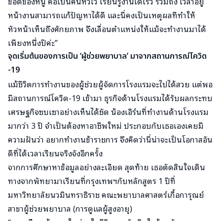
ข้อดีของหนู คือเป็นคนหัวไว เรียนรู้งานได้เร็ว รวมถึง เวลาอยู่
หน้างานสามารถแก้ปัญหาได้ดี และนี่คงเป็นเหตุผลทีทำให้
หัวหน้าเห็นถึงศักยภาพ จึงเลื่อนตำแหน่งให้แม้จะทำงานมาได้
เพียงหนึ่งปีค่ะ”
จุดเริ่มต้นของการเป็น ‘ผู้ช่วยพยาบาล’ มาจากสถานการณ์โควิด
-19
แม้ชีวิตการทำงานของผู้ช่วยผู้จัดการโรงแรมจะไปได้สวย แต่พอ
มีสถานการณ์โควิด-19 เข้ามา ธุรกิจด้านโรงแรมได้รับผลกระทบ
เศรษฐกิจซบเซาอย่างเห็นได้ชัด น้องเอิร์นที่ทำงานด้านโรงแรม
มากว่า 3 ปี จำเป็นต้องหาอาชีพใหม่ ประกอบกับเธอเองเคยมี
ความฝันว่า อยากทำงานข้าราชการ จึงคิดว่านี่น่าจะเป็นโอกาสอัน
ดีที่ได้เวลาเรียนจริงจังอีกครั้ง
จากการศึกษาหาข้อมูลอย่างละเอียด สุดท้าย เธอตัดสินใจเดิน
ทางจากพัทยามาเรียนที่กรุงเทพฯกับหลักสูตร 1 ปีที่
มหาวิทยาลัยนวมินทราธิราช คณะพยาบาลศาสตร์เกื้อการุณย์
สาขาผู้ช่วยพยาบาล (การดูแลผู้สูงอายุ)