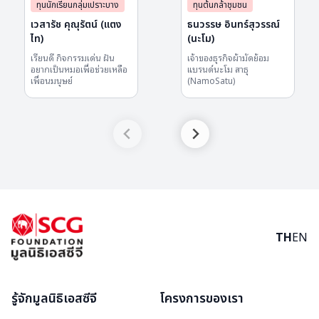
ทุนนักเรียนกลุ่มเปราะบาง
ทุนต้นกล้าชุมชน
เวสารัช คุณุรัตน์ (แตง
ธนวรรษ อินทร์สุวรรณ์
ไท)
(นะโม)
เรียนดี กิจกรรมเด่น ฝัน
เจ้าของธุรกิจผ้ามัดย้อม
อยากเป็นหมอเพื่อช่วยเหลือ
แบรนด์นะโม สาธุ
เพื่อนมนุษย์
(NamoSatu)
TH
EN
รู้จักมูลนิธิเอสซีจี
โครงการของเรา