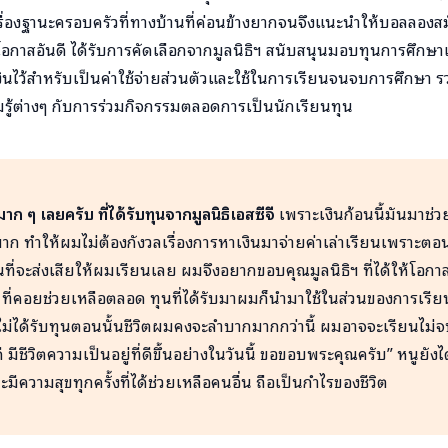
เรื่องฐานะครอบครัวที่ทางบ้านที่ค่อนข้างยากจนจึงแนะนำให้บอลลองสม
รับโอกาสอันดี ได้รับการคัดเลือกจากมูลนิธิฯ สนับสนุนมอบทุนการศึกษ
ินไว้สำหรับเป็นค่าใช้จ่ายส่วนตัวและใช้ในการเรียนจนจบการศึกษา ร
ู้ต่างๆ กับการร่วมกิจกรรมตลอดการเป็นนักเรียนทุน
มาก ๆ เลยครับ ที่ได้รับทุนจากมูลนิธิเอสซีจี
เพราะเงินก้อนนี้มันมาช่ว
ก ทำให้ผมไม่ต้องกังวลเรื่องการหาเงินมาจ่ายค่าเล่าเรียนเพราะตอนน
ินที่จะส่งเสียให้ผมเรียนเลย ผมจึงอยากขอบคุณมูลนิธิฯ ที่ได้ให้โอก
 ที่คอยช่วยเหลือตลอด ทุนที่ได้รับมาผมก็นำมาใช้ในส่วนของการเรีย
ไม่ได้รับทุนตอนนั้นชีวิตผมคงจะลำบากมากกว่านี้ ผมอาจจะเรียนไม่
ดี มีชีวิตความเป็นอยู่ที่ดีขึ้นอย่างในวันนี้ ขอขอบพระคุณครับ” หนูยัง
ะมีความสุขทุกครั้งที่ได้ช่วยเหลือคนอื่น ถือเป็นกำไรของชีวิต