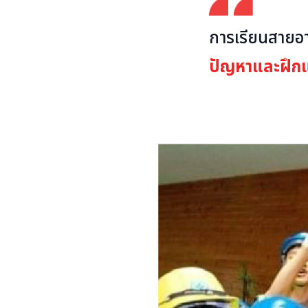
การเรียนสายอ
ปัญหาและฝึกแก