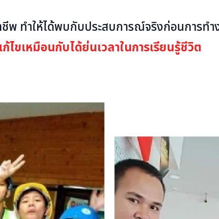
าชีพ ทำให้ได้พบกับประสบการณ์จริงก่อนการท
้ไขเหมือนกับได้ย่นเวลาในการเรียนรู้ชีวิต