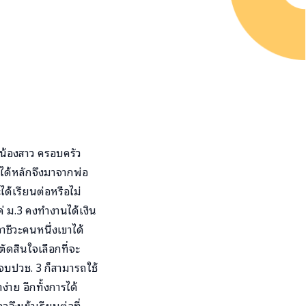
ะน้องสาว ครอบครัว
ได้หลักจึงมาจากพ่อ
ได้เรียนต่อหรือไม่
 ม.3 คงทำงานได้เงิน
อาชีวะคนหนึ่งเขาได้
ดสินใจเลือกที่จะ
บปวช. 3 ก็สามารถใช้
่าย อีกทั้งการได้
ลจึงเข้าเรียนต่อที่