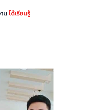
ำงาน
ได้เรียนรู้