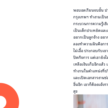
พอบอลเรียนจบชั้น ปว
กรุงเทพฯ ทำงานเป็นช
กระบวนการความรู้เชิง
เป็นเด็กประหยัดและอด
อยากเป็นลูกจ้าง อยา
ลองทำความฝันคือการเป
ไม่เอื้อ ประกอบกับเข
ปิดกิจการ แต่เขายังไ
เหลือเงินเก็บอีกแล้ว 
ทำงานในตำแหน่งที่ปรึ
และเปิดเอกสารงานซ่อม
อื่นอีก เขาก็ต้องแจ้
สุข