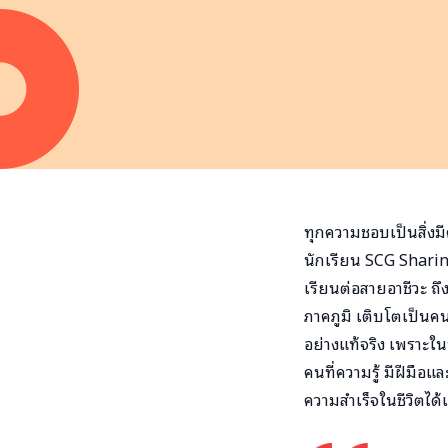
ทุกความชอบเป็นสิ่งมี
นักเรียน SCG Sharing
เรียนต่อสายอาชีวะ ถึ
ภาคภูมิ เติบโตเป็นค
อย่างแท้จริง เพราะใน
คนที่ความรู้ มีฝีม
ความสำเร็จในชีวิตได้เ