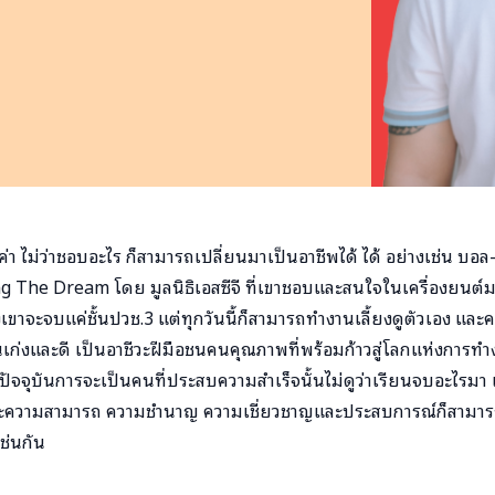
ค่า ไม่ว่าชอบอะไร ก็สามารถเปลี่ยนมาเป็นอาชีพได้ ได้ อย่างเช่น บอ
 The Dream โดย มูลนิธิเอสซีจี ที่เขาชอบและสนใจในเครื่องยนต์มาต
งเขาจะจบแค่ชั้นปวช.3 แต่ทุกวันนี้ก็สามารถทำงานเลี้ยงดูตัวเอง และ
นเก่งและดี เป็นอาชีวะฝีมือชนคนคุณภาพที่พร้อมก้าวสู่โลกแห่งการทำ
ปัจจุบันการจะเป็นคนที่ประสบความสำเร็จนั้นไม่ดูว่าเรียนจบอะไรมา
ือและความสามารถ ความชำนาญ ความเชี่ยวชาญและประสบการณ์ก็สามาร
ช่นกัน