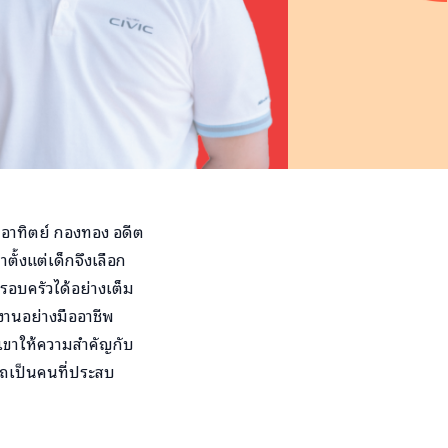
ล-อาทิตย์ กองทอง อดีต
ั้งแต่เด็กจึงเลือก
ครอบครัวได้อย่างเต็ม
งานอย่างมืออาชีพ
 เขาให้ความสำคัญกับ
ถเป็นคนที่ประสบ