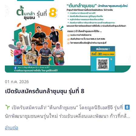
เส้นทางชีวิต วันนี้ “นัท” จักรกฤษ บุญมี ได้เข้าสู่วิชาชีพสถาปนิก
อย่างเต็มตัว ส่วน “ดีน” ซอลาฮูดดีน ต่วนลอเซ็ง กำลังทำงานใน
ตำแหน่ง Aircraft Mechanic 3 บริษัท การบินไทย จำกัด
(มหาชน) ทั้งสองคนคือรุ่นพี่นักเรียนทุนมูลนิธิเอสซีจีที่กลับมา
แบ่งปันประสบการณ์ชีวิตให้กับรุ่นน้องในกิจกรรม “ติดอาวุธโค้ง
สุดท้าย” เพื่อเตรียมความพร้อมก่อนก้าวสู่โลกการทำงานจริง
แม้เส้นทางชีวิตจะแตกต่างกัน แต่บทเรียนสำคัญที่ทั้งคู่ส่งต่อ
กลับเหมือนกัน นั่นคือ “การรู้จักตัวเอง” หรือ Self-Awareness
เมื่อรู้จักตัวเอง เราจะมองเห็นเส้นทางที่เหมาะกับเรา สำหรับนัท
01 ก.ค. 2026
เส้นทางสู่การเป็นสถาปนิกไม่ได้เริ่มต้นจากความพร้อม แต่เริ่ม
เปิดรับสมัครต้นกล้าชุมชุน รุ่นที่ 8
ต้นจากความยากลำบาก นัทเติบโตมาในครอบครัวที่มีฐานะ
ยากจนในจังหวัดสระบุรี บ้านที่ทรุดโทรม คุณยายเป็นเสาหลัก
เปิดรับสมัครแล้ว! “ต้นกล้าชุมชน” โดยมูลนิธิเอสซีจี รุ่นที่
เพียงคนเดียวของครอบครัว ขณะที่สมาชิกในบ้านหลายคนต้อง
นักพัฒนาชุมชนคนรุ่นใหม่ ร่วมขับเคลื่อนและพัฒนา ก้าวที่กล้า
เผชิญปัญหาด้านสุขภาพ และความเป็นอยู่ที่ยากลำบาก จนมีช่วง
เพื่อชุมชน
กลับมาอีกครั้งแล้ว! ขอเชิญชวนคนรุ่นใหม่ที่มีไฟ
เวลาหนึ่งที่คุณยายไม่สามารถส่งเสียให้เรียนต่อได้ ความกลัวว่า
อ่านต่อ
และพร้อมที่จะกลับไปพัฒนาท้องถิ่นของตัวเองเพื่อสร้างการ
จะต้องหยุดเรียน ทำให้นัทนั่งร้องไห้อยู่ในโรงเรียน เพราะไม่