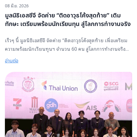
08 มิ.ย. 2026
มูลนิธิเอสซีจี จัดค่าย “ติดอาวุธโค้งสุดท้าย” เติม
ทักษะ เตรียมพร้อมนักเรียนทุน สู่โลกการทำงานจริง
เร็วๆ นี้ มูลนิธิเอสซีจี จัดค่าย “ติดอาวุธโค้งสุดท้าย เพื่อเตรียม
ความพร้อมนักเรียนทุนฯ จำนวน 60 คน สู่โลกการทำงานจริง
ผ่านกิจกรรมที่มุ่งเสริมทักษะ เพื่อการทำงาน ทั้ง Hard skills และ
อ่านต่อ
Soft skills ตั้งแต่การค้นหาตัวเอง (Self-Awareness) การวาง
เป้าหมายชีวิต การพัฒนาบุคลิกภาพ การจำลองสัมภาษณ์งานจริง
และความรู้ด้าน AI กับพี่ๆ เอสซีจี ตลอดจนการเรียนรู้เรื่อง
Financial Literacy กับผู้เชี่ยวชาญจากธนาคารเกียรตินาคิ
นภัทร จำกัด (มหาชน) เพื่อสร้างความมั่นใจและเตรียมความ
พร้อมด้านการบริหารจัดการการเงินก่อนก้าวสู่วัยทำงาน อีกหนึ่ง
ไฮไลต์สำคัญ คือกิจกรรมแบ่งปันประสบการณ์ชีวิต จากรุ่นพี่
นักเรียนทุนมูลนิธิเอสซีจี ที่มาร่วมค้นหาตัวเอง และเส้นทางการ
เติบโตในสายอาชีพ เพื่อสร้างแรงบันดาลใจให้รุ่นน้องเห็นว่า