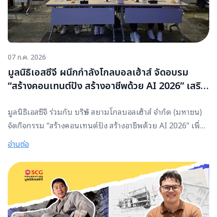
ส่งเสริมศักยภาพของเด็กและเยาวชนให้สามารถเติบโตเป็นทั้ง
“คนเก่งและคนดี” พร้อมก้าวสู่การเป็นกำลังสำคัญในการพัฒนา
สังคมไทยอย่างยั่งยืน
07 ก.ค. 2026
มูลนิธิเอสซีจี ผนึกกำลังโกลบอลเฮ้าส์ จัดอบรม
“สร้างคอนเทนต์ปัง สร้างอาชีพด้วย AI 2026” เสริม
ทักษะคนรุ่นใหม่ สู่โลกการทำงานแห่งอนาคต
มูลนิธิเอสซีจี ร่วมกับ บริษัท สยามโกลบอลเฮ้าส์ จำกัด (มหาชน)
จัดกิจกรรม “สร้างคอนเทนต์ปัง สร้างอาชีพด้วย AI 2026” เพื่อ
เปิดโอกาสให้เยาวชนและคนรุ่นใหม่ได้เรียนรู้การประยุกต์ใช้ AI
อ่านต่อ
ในการสร้างสรรค์คอนเทนต์ การตลาดออนไลน์ และการสร้างราย
ได้ผ่านแพลตฟอร์มดิจิทัล ผ่านการลงมือปฏิบัติจริง โดยมี
เยาวชนเข้าร่วมอบรมกว่า 60 คน ณ บริษัท สยามโกลบอลเฮ้าส์
จำกัด (มหาชน) จังหวัดร้อยเอ็ด ภายในหลักสูตร ผู้อบรมได้
เรียนรู้การใช้ AI เพื่อสร้างภาพและวิดีโอ การวางแผนและผลิต