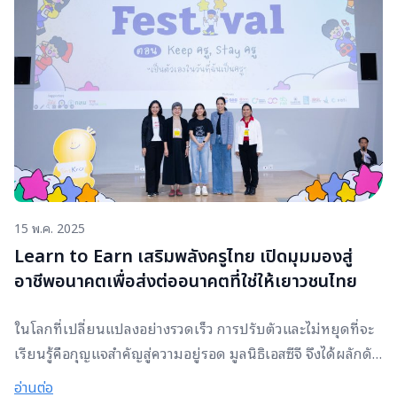
มานะสกุล นักเรียนทุนมูลนิธิเอสซีจี สาขาเทคโนโลยีเครื่องนุ่ง
ห่ม วิทยาลัยเทคนิคโพธาราม จังหวัดราชบุรี สะท้อนหัวใจสำคัญ
ของการเติบโตในยุคนี้ได้อย่างชัดเจน พัชเติบโตมาภายใต้ข้อ
จำกัดของครอบครัว พ่อแม่แยกทาง และแม่ต้องดูแลลูกถึง 4 คน
เพียงลำพัง ความท้าทายทางเศรษฐกิจกลายเป็นแรงกดดันตั้งแต่
วัยเด็ก แต่ในอีกมุมหนึ่ง สิ่งเหล่านี้กลับทำให้เธอเริ่มมองเห็นตัว
เองชัดขึ้น จากความสนใจด้านการออกแบบและตัดเย็บเสื้อผ้า
พัฒนาเป็นทักษะ และต่อยอดสู่เส้นทางที่เลือกเดินอย่างจริงจัง
ความเข้าใจในตัวเองกลายเป็นแรงขับสำคัญที่ทำให้พัชฝึกฝน
15 พ.ค. 2025
อย่างต่อเนื่อง จนสามารถคว้ารางวัลรองชนะเลิศอันดับ 1จากการ
แข่งขันทักษะวิชาชีพระดับชาติ ครั้งที่ 34 ด้านการออกแบบและตัด
Learn to Earn เสริมพลังครูไทย เปิดมุมมองสู่
เย็บผ้าพื้นเมือง ประจำปี 2569 ความสำเร็จครั้งนี้ไม่ได้เกิดจาก
อาชีพอนาคตเพื่อส่งต่ออนาคตที่ใช่ให้เยาวชนไทย
พรสวรรค์เพียงอย่างเดียว แต่เกิดจากการรู้ว่าตนเองมีคุณค่าใน
ในโลกที่เปลี่ยนแปลงอย่างรวดเร็ว การปรับตัวและไม่หยุดที่จะ
แบบใด และจะนำศักยภาพนั้นไปสร้างอนาคตอย่างไร เรื่องราว
เรียนรู้คือกุญแจสำคัญสู่ความอยู่รอด มูลนิธิเอสซีจี จึงได้ผลักดัน
ของพัชไม่ได้เป็นเพียงความสำเร็จเฉพาะบุคคล แต่ยังสะท้อน
แนวคิด “Learn to Earn เรียนรู้เพื่ออยู่รอด” มาอย่างต่อเนื่อง
ภาพของเยาวชนจำนวนมากในสังคมที่ต้องเติบโตท่ามกลางแรง
อ่านต่อ