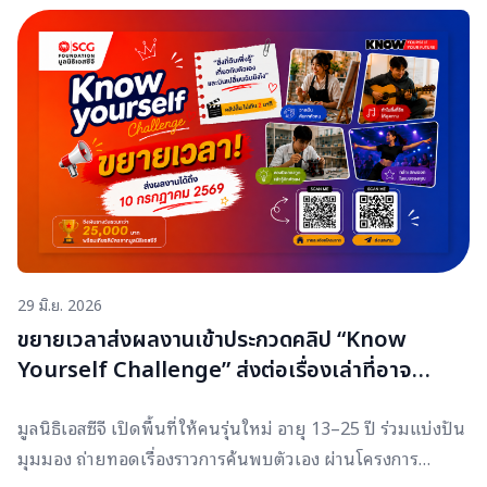
เปลี่ยนแปลงที่ยั่งยืน สมัครร่วมเป็นครอบครัวต้นกล้าชุมชน รุ่น
อยากปล่อยให้ความฝันของตัวเองจบลงเพียงแค่ชั้นมัธยมต้น
ที่ 8
คุณสมบัติผู้สมัคร: ต้นกล้าชุมชน #มูลนิธิเอสซีจี #เชื่อ
ก่อนที่โอกาสจากทุนการศึกษาของมูลนิธิเอสซีจีจะเข้ามาเปลี่ยน
มั่นในคุณค่าของคน
ชีวิต และเป็นจุดเริ่มต้นของนัท ที่จะค้นหาว่า “ตัวเองอยากเป็น
ใคร” และ “อยากเดินไปทางไหน” จากความชอบ ความถนัดด้าน
ศิลปะ การออกแบบ
29 มิ.ย. 2026
ขยายเวลาส่งผลงานเข้าประกวดคลิป “Know
Yourself Challenge” ส่งต่อเรื่องเล่าที่อาจ
เปลี่ยนชีวิตใครอีกหลายคน
มูลนิธิเอสซีจี เปิดพื้นที่ให้คนรุ่นใหม่ อายุ 13–25 ปี ร่วมแบ่งปัน
มุมมอง ถ่ายทอดเรื่องราวการค้นพบตัวเอง ผ่านโครงการ