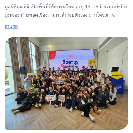
มูลนิธิเอสซีจี เปิดพื้นที่ให้คนรุ่นใหม่ อายุ 13–25 ปี ร่วมแบ่งปัน
มุมมอง ถ่ายทอดเรื่องราวการค้นพบตัวเอง ผ่านโครงการ
ประกวดคลิปสั้น Know Yourself Challenge ภายใต้หัวข้อ “สิ่ง
อ่านต่อ
ที่ฉันเพิ่งรู้เกี่ยวกับตัวเอง และมันเปลี่ยนฉันยังไง” ไม่ว่าจะเป็น
เรื่องของความฝัน ความกลัว ความผิดพลาด หรือบทเรียนชีวิต
ทุกเรื่องราวเล็กๆ อาจกลายเป็นแรงบันดาลใจสำคัญให้ใครอีก
หลายคนได้กลับมาทบทวน เข้าใจ และรู้จักตัวเองมากขึ้นผ่าน
คลิปวิดีโอความยาวไม่เกิน 2 นาที มูลนิธิเอสซีจี เชื่อว่า Self-
Awareness หรือการรู้จักตัวเอง คือหนึ่งในทักษะสำคัญของคนรุ่น
ใหม่ในโลกที่เต็มไปด้วยความเปลี่ยนแปลงและแรงกดดัน
เพราะเมื่อเราเข้าใจความคิด ความรู้สึก และข้อจำกัดของตัวเอง
ได้ดีขึ้น ก็จะสามารถตัดสินใจวางเส้นทางชีวิต และเติบโตได้
อย่างมั่นคงมากขึ้นผู้ชนะการประกวดจะได้รับเงินรางวัลรวมกว่า
25,000 บาท พร้อมเกียรติบัตรโดยมูลนิธิเอสซีจี เปิดรับผลงาน
ตั้งแต่วันที่ 1–30 มิถุนายน 2569 ติดต่อสอบถามเพิ่มเติมได้ที่
https://www.facebook.com/scgfoundation