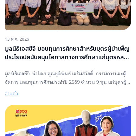
โอกาสทางการศึกษาสามารถต่อยอดสู่อนาคตที่มั่นคงได้จริง มูล
นิธิเอสซีจี เชื่อว่าการสร้าง “คน” ไม่ได้หมายถึงเพียงการ
สนับสนุนด้านการศึกษา แต่คือการช่วยให้เยาวชนค้นพบศักยภาพ
ของตนเอง เติบโตเป็นทั้ง “คนเก่งและคนดี” มีความมั่นใจ
13 พ.ค. 2026
สามารถพึ่งพาตนเองได้ และพร้อมเป็นกำลังสำคัญของประเทศ
ชาติในอนาคต โดยกิจกรรมนี้ คืออีกหนึ่งพื้นที่การเรียนรู้ที่ช่วย
มูลนิธิเอสซีจี มอบทุนการศึกษาสำหรับบุตรผู้บำเพ็ญ
ให้นักเรียนทุนฯ ได้ทั้งความรู้ ทักษะ และแรงบันดาลใจ ก่อนออก
ประโยชน์สนับสนุนโอกาสทางการศึกษาแก่บุตรหลาน
เดินทางสู่บทใหม่ของชีวิตอย่างมั่นใจ
สื่อมวลชน พร้อมส่งกำลังใจแก่ครอบครัวผู้ปฏิบัติ
มูลนิธิเอสซีจี นำโดย คุณชุติพันธ์ เสริมสวัสดิ์ กรรมการและผู้
หน้าที่เพื่อสังคม
จัดการ มอบทุนการศึกษาประจำปี 2569 จำนวน 9 ทุน แก่บุตรผู้
บำเพ็ญประโยชน์ เพื่อสนับสนุนโอกาสทางการศึกษาแก่บุตรหลาน
อ่านต่อ
ของสื่อมวลชน พร้อมร่วมส่งกำลังใจให้ครอบครัวของผู้ปฏิบัติ
หน้าที่เพื่อสังคม ผ่านการส่งต่อโอกาสทางการศึกษาที่จะช่วยสร้าง
อนาคตและการเติบโตอย่างยั่งยืน ทุนการศึกษาดังกล่าวสะท้อน
ความตั้งใจของมูลนิธิเอสซีจีในการสนับสนุนการศึกษา ในฐานะ
รากฐานสำคัญของชีวิต และเชื่อมั่นว่า “โอกาส” คือจุดเริ่มต้นของ