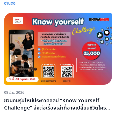
ประกวดคลิปสั้น Know Yourself Challenge ภายใต้หัวข้อ “สิ่ง
อ่านต่อ
ที่ฉันเพิ่งรู้เกี่ยวกับตัวเอง และมันเปลี่ยนฉันยังไง” ไม่ว่าจะเป็น
เรื่องของความฝัน ความกลัว ความผิดพลาด หรือบทเรียนชีวิต
ทุกเรื่องราวเล็กๆ อาจกลายเป็นแรงบันดาลใจสำคัญให้ใครอีก
หลายคนได้กลับมาทบทวน เข้าใจ และรู้จักตัวเองมากขึ้นผ่าน
คลิปวิดีโอความยาวไม่เกิน 2 นาที มูลนิธิเอสซีจี เชื่อว่า Self-
Awareness หรือการรู้จักตัวเอง คือหนึ่งในทักษะสำคัญของคนรุ่น
ใหม่ในโลกที่เต็มไปด้วยความเปลี่ยนแปลงและแรงกดดัน
เพราะเมื่อเราเข้าใจความคิด ความรู้สึก และข้อจำกัดของตัวเอง
ได้ดีขึ้น ก็จะสามารถตัดสินใจวางเส้นทางชีวิต และเติบโตได้
อย่างมั่นคงมากขึ้นผู้ชนะการประกวดจะได้รับเงินรางวัลรวมกว่า
25,000 บาท พร้อมเกียรติบัตรโดยมูลนิธิเอสซีจี เปิดรับผลงาน
ตั้งแต่วันที่ 1–30 มิถุนายน 2569 ติดต่อสอบถามเพิ่มเติมได้ที่
08 มิ.ย. 2026
https://www.facebook.com/scgfoundation
ชวนคนรุ่นใหม่ประกวดคลิป “Know Yourself
Challenge” ส่งต่อเรื่องเล่าที่อาจเปลี่ยนชีวิตใคร
อีกหลายคน