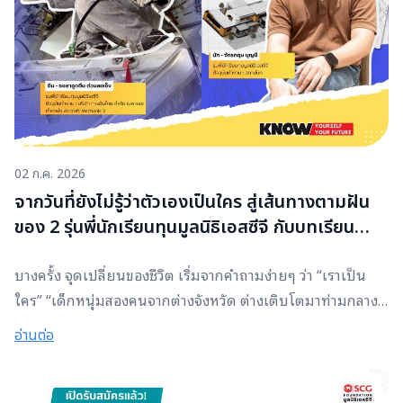
คอนเทนต์สำหรับแพลตฟอร์มออนไลน์ เทคนิคการสร้างยอด
ขายผ่าน TikTok รวมถึงการบริหารจัดการร้านค้าออนไลน์ และ
ทดลองไลฟ์สด ผ่านการถ่ายทอดองค์ความรู้จากทีมผู้เชี่ยวชาญ
ของโกลบอลเฮ้าส์ เพื่อเสริมสร้างทักษะที่ตอบโจทย์ความต้องการ
ของโลกการทำงานในยุคดิจิทัล ซึ่งน้องๆ สามารถนำทักษะไปใช้
งานจริงได้ทันที และได้รับโอกาสจากบริษัท สยามโกลบอลเฮ้าส์
จำกัด (มหาชน) ในการสมัครงานด้วย ความร่วมมือครั้งนี้ มุ่งส่ง
02 ก.ค. 2026
เสริมให้ผู้อบรมได้ร่วมพัฒนาทั้งทักษะ Hard Skills และ Soft
จากวันที่ยังไม่รู้ว่าตัวเองเป็นใคร สู่เส้นทางตามฝัน
Skills ควบคู่กับการสร้าง Self-Awareness หรือการรู้จักและ
ของ 2 รุ่นพี่นักเรียนทุนมูลนิธิเอสซีจี กับบทเรียน
เข้าใจศักยภาพของตนเอง ซึ่งเป็นจุดเริ่มต้นของการเลือกพัฒนา
Self-Awareness ที่เปลี่ยนชีวิต
ทักษะต่อยอดความสามารถ
บางครั้ง จุดเปลี่ยนของชีวิต เริ่มจากคำถามง่ายๆ ว่า “เราเป็น
ใคร” “เด็กหนุ่มสองคนจากต่างจังหวัด ต่างเติบโตมาท่ามกลาง
ข้อจำกัดของชีวิตและต่างเคยตั้งคำถามเดียวกันว่า “อนาคตของ
อ่านต่อ
ตัวเองจะเป็นอย่างไร” คนหนึ่งเคยกังวลว่าจะไม่มีโอกาสได้เรียน
ต่อหลังจบชั้นมัธยมต้น ขณะที่อีกคนยังไม่รู้ว่าความฝันของตัว
เองคืออะไรจนกระทั่งวันหนึ่งได้พบกับแรงบันดาลใจที่เปลี่ยน