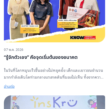
การพัฒนาศักยภาพของเยาวชนในระยะยาว เบื้องหลังข่าวสารที่
เกิดขึ้นในทุกวัน คือความทุ่มเทของผู้ทำหน้าที่สื่อสารข้อมูล
ข่าวสารสู่สาธารณชนด้วยความรับผิดชอบและจริยธรรม มูลนิธิ
เอสซีจีจึงร่วมเป็นส่วนหนึ่งในการส่งต่อกำลังใจและตอบแทน
คุณค่าของผู้ที่มีบทบาทสำคัญในการขับเคลื่อนสังคม ผ่านการ
สนับสนุนทุนการศึกษาแก่บุตรหลานของสื่อมวลชนมูลนิธิเอสซีจี
มุ่งหวังว่า ทุนการศึกษานี้จะเป็นอีกหนึ่งแรงสนับสนุนสำคัญ ที่ช่วย
07 พ.ค. 2026
เปิดโอกาสทางการเรียนรู้ เสริมสร้างศักยภาพ และสร้างอนาคตที่
“รู้จักตัวเอง” คือจุดเริ่มต้นของอนาคต
มั่นคงให้แก่เยาวชนต่อไป
ในวันที่โลกหมุนเร็วขึ้นอย่างไม่หยุดยั้ง เด็กและเยาวชนจำนวน
มากกำลังเติบโตท่ามกลางแรงกดดันที่มองไม่เห็น ทั้งจากความ
คาดหวังทางการเรียน สถานการณ์ทางเศรษฐกิจ ไปจนถึงความไม่
อ่านต่อ
แน่นอนของอนาคต ซึ่งหลายครั้งพวกเขาต้องเผชิญสิ่งเหล่านี้
เพียงลำพังโดยไม่ทันรู้ตัว “หนูไม่ได้เก่งที่สุด แต่หนูเริ่มเข้าใจ
ตัวเองมากขึ้น” ประโยคเรียบง่ายจาก “พัช” หรือ พัชริดา ศรี