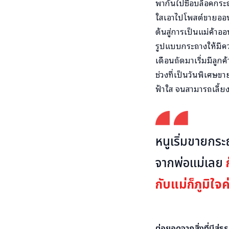
พากันไปซื้อบล็อคกระ
ใสเอาไปโพสต์ขายออนไ
ต้นสู่การเป็นแม่ค้าออ
รูปแบบกระถางให้มีควา
เดือนถัดมาเริ่มมีลูกค
ช่วงที่เป็นวันพิเศษขา
ฟ้าใส จนสามารถเลี้ยง
หนูเริ่มขายกระ
จากพ่อแม่เลย
กับแม่ก็ภูมิใจค
ต่อยอดจากสิ่งที่มีสู่ธุร