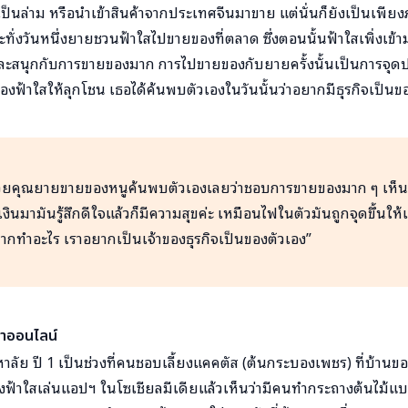
์ เป็นล่าม หรือนำเข้าสินค้าจากประเทศจีนมาขาย แต่นั่นก็ยังเป็นเพีย
ทั่งวันหนึ่งยายชวนฟ้าใสไปขายของที่ตลาด ซึ่งตอนนั้นฟ้าใสเพิ่งเข้ามห
ข และสนุกกับการขายของมาก การไปขายของกับยายครั้งนั้นเป็นการจ
ัวของฟ้าใสให้ลุกโชน เธอได้ค้นพบตัวเองในวันนั้นว่าอยากมีธุรกิจเป็นข
่วยคุณยายขายของหนูค้นพบตัวเองเลยว่าชอบการขายของมาก ๆ เห็นลู
บเงินมามันรู้สึกดีใจแล้วก็มีความสุขค่ะ เหมือนไฟในตัวมันถูกจุดขึ้นให
ยากทำอะไร เราอยากเป็นเจ้าของธุรกิจเป็นของตัวเอง”
ค้าออนไลน์
มหาลัย ปี 1 เป็นช่วงที่คนชอบเลี้ยงแคคตัส (ต้นกระบองเพชร) ที่บ้านขอ
ของฟ้าใสเล่นแอปฯ ในโซเชียลมีเดียแล้วเห็นว่ามีคนทำกระถางต้นไม้แ