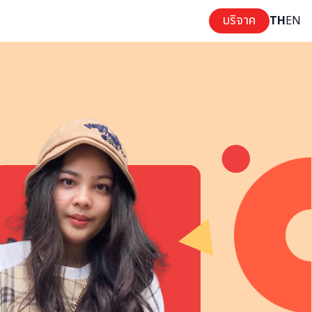
บริจาค
TH
EN