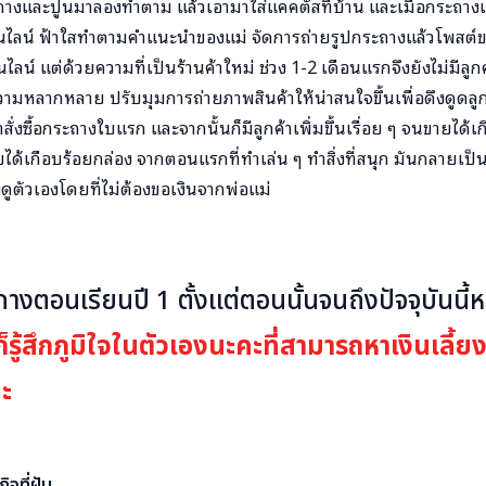
ถางและปูนมาลองทำตาม แล้วเอามาใส่แคคตัสที่บ้าน และเมื่อกระถางเ
ลน์ ฟ้าใสทำตามคำแนะนำของแม่ จัดการถ่ายรูปกระถางแล้วโพสต์ขายทั
นไลน์ แต่ด้วยความที่เป็นร้านค้าใหม่ ช่วง 1-2 เดือนแรกจึงยังไม่มีลูก
มหลากหลาย ปรับมุมการถ่ายภาพสินค้าให้น่าสนใจขึ้นเพื่อดึงดูดลูกค
้าสั่งซื้อกระถางใบแรก และจากนั้นก็มีลูกค้าเพิ่มขึ้นเรื่อย ๆ จนขายได้เ
ยได้เกือบร้อยกล่อง จากตอนแรกที่ทำเล่น ๆ ทำสิ่งที่สนุก มันกลายเป็นสิ
ดูตัวเองโดยที่ไม่ต้องขอเงินจากพ่อแม่
ถางตอนเรียนปี 1 ตั้งแต่ตอนนั้นจนถึงปัจจุบันนี้
ก็รู้สึกภูมิใจในตัวเองนะคะที่สามารถหาเงินเลี้ยง
่ะ
กิจที่ฝัน