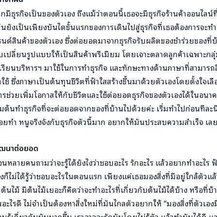
มีธุรกิจเป็นของตัวเอง ถึงแม้ว่าตอนนี้เธอจะมีธุรกิจร้านค้าออนไลน์ที่
ันยังเป็นเพียงบันไดขั้นแรกของการเดินไปสู่ธุรกิจที่เธอต้องการจะทำ 
นด์สินค้าของตัวเอง ซึ่งต่อยอดมาจากธุรกิจรับผลิตของชำร่วยของที่บ
ับเปลี่ยนรูปแบบให้เป็นสินค้าพรีเมียม โดยเจาะตลาดลูกค้าเฉพาะกลุ่
รเรียนบริหารฯ มาใช้ในการทำธุรกิจ และทักษะทางด้านภาษาที่สามารถสื
 ซึ่งภาษาเป็นต้นทุนชีวิตที่ฟ้าใสสร้างขึ้นมาด้วยตัวเองโดยตั้งใจเลือก
รช่วยเพิ่มโอกาสให้กับชีวิตและใช้ต่อยอดธุรกิจของตัวเองได้ในอนา
เริ่มต้นทำธุรกิจที่จะต่อยอดจากของที่บ้านไปด้วยค่ะ เริ่มทำไปก่อนทีละ
ยทำ หนูจริงจังกับธุรกิจตัวนี้มาก อยากให้มันประสบความสำเร็จ เลยคิดว
พัฒนาต่อยอด
เพื่อนหลายคนถามว่าจะรู้ได้ยังไงว่าชอบอะไร รักอะไร แล้วอยากทำอะไร 
ก็ไม่ได้รู้ว่าชอบอะไรในตอนแรก เพียงแค่เธอมองสิ่งที่มีอยู่ใกล้ตัวแล
บต้นไม้ มีต้นไม้เยอะก็คิดว่าจะทำอะไรที่เกี่ยวกับต้นไม้ได้บ้าง หรือที่บ้
อะไรดี ไม่จำเป็นต้องหาสิ่งใหม่ที่มันไกลตัวอยากให้ “มองสิ่งที่ตัวเอ
วามรู้เกี่ยวกับมันมากขึ้น เราอาจจะรักมันโดยไม่รู้ตัว แล้วทำมันได้ด