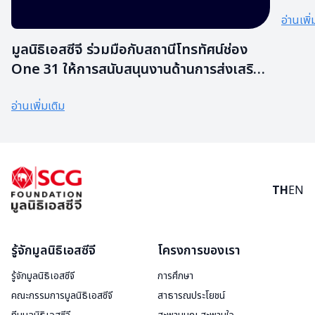
รายได้
อ่านเพิ่
ป่าทั
มูลนิธิเอสซีจี ร่วมมือกับสถานีโทรทัศน์ช่อง
One 31 ให้การสนับสนุนงานด้านการส่งเสริม
และพัฒนาเยาวชน ในรายการ “เก่งจริงชิงค่า
อ่านเพิ่มเติม
เทอม”
TH
EN
รู้จักมูลนิธิเอสซีจี
โครงการของเรา
รู้จักมูลนิธิเอสซีจี
การศึกษา
คณะกรรมการมูลนิธิเอสซีจี
สาธารณประโยชน์