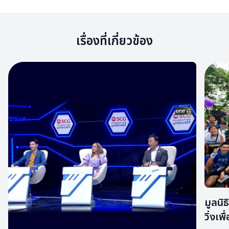
เรื่องที่เกี่ยวข้อง
มูลนิ
วิ่งเพื่อผู้