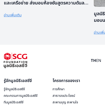
และเครือข่าย ส่งมอบห้องชันสูตรความดันลบ
(Modular Autopsy) แห่งแรกของไทย ให้
มูลนิธ
อ่านเพิ่มเติม
รพ.นครปฐม
มอบนว
แห่งแ
อ่านเพิ่
บาท
TH
EN
รู้จักมูลนิธิเอสซีจี
โครงการของเรา
รู้จักมูลนิธิเอสซีจี
การศึกษา
คณะกรรมการมูลนิธิเอสซีจี
สาธารณประโยชน์
ทีมมูลนิธิเอสซีจี
สะพานบุญ สะพานใจ