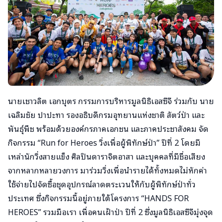
นายเชาวลิต เอกบุตร กรรมการบริหารมูลนิธิเอสซีจี ร่วมกับ นาย
เฉลิมชัย ปาปะทา รองอธิบดีกรมอุทยานแห่งชาติ สัตว์ป่า และ
พันธุ์พืช พร้อมด้วยองค์กรภาคเอกชน และภาคประชาสังคม จัด
กิจกรรม “Run for Heroes วิ่งเพื่อผู้พิทักษ์ป่า” ปีที่ 2 โดยมี
เหล่านักวิ่งสายแข็ง ศิลปินดาราจิตอาสา และบุคคลที่มีชื่อเสียง
จากหลากหลายวงการ มาร่วมวิ่งเพื่อนำรายได้ทั้งหมดไม่หักค่า
ใช้จ่ายไปจัดซื้อชุดอุปกรณ์ลาดตระเวนให้กับผู้พิทักษ์ป่าทั่ว
ประเทศ ซึ่งกิจกรรมนี้อยู่ภายใต้โครงการ “HANDS FOR
HEROES” รวมมือเรา เพื่อคนเฝ้าป่า ปีที่ 2 ซึ่งมูลนิธิเอสซีจีมุ่งจุด