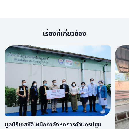
เรื่องที่เกี่ยวข้อง
มูลนิธิเอสซีจี ผนึกกำลังหอการค้านครปฐม