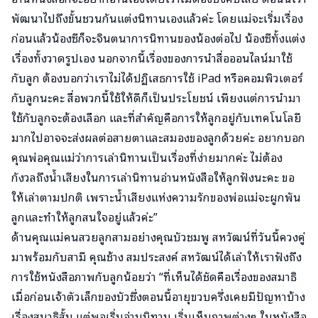
พัฒนาไปถึงขั้นชวนกันแต่งนิทานเองแล้วค่ะ โดยแม่จะเริ่มเรื่อง
ก่อนแล้วน้องซีก็จะจินตนาการนิทานของน้องต่อไป น้องซีทั้งแต่ง
เรื่องทั้งวาดรูปเอง นอกจากนี้เรื่องของการนำสื่อออนไลน์มาใช้
กับลูก ต้องบอกว่าเราไม่ได้ปฏิเสธการใช้ iPad หรือคอมพิวเตอร์
กับลูกนะคะ สื่อพวกนี้ใช้ให้ดีก็เป็นประโยชน์ เพียงแต่การนำมา
ใช้กับลูกจะต้องเลือก และที่สำคัญคือการให้ลูกอยู่กับเทคโนโลยี
มากไปอาจจะส่งผลต่อสายตาและสมองของลูกด้วยค่ะ อยากบอก
คุณพ่อคุณแม่ว่าการเล่านิทานเป็นเรื่องที่ง่ายมากค่ะ ไม่ต้อง
กังวลถึงน้ำเสียงในการเล่านิทานอ่านหนังสือให้ลูกฟังนะคะ ขอ
ให้เล่าตามปกติ เพราะน้ำเสียงแห่งความรักของพ่อแม่จะผูกพัน
ลูกและทำให้ลูกสนใจอยู่แล้วค่ะ”
ด้านคุณแม่คนสวยลูกสามอย่างคุณบัวชมพู สหวัฒน์ที่วันนี้ควงคู่
มาพร้อมกับสามี คุณช้าง สมประสงค์ สหวัฒน์ได้เล่าให้เราฟังถึง
การใช้หนังสือภาพกับลูกน้อยว่า “ที่เห็นได้ชัดคือเรื่องของสมาธิ
เมื่อก่อนเจ้าตัวเล็กของบัวซึ่งตอนนี้อายุขวบครึ่งเคยมีปัญหาบ้าง
เรื่องสมาธิสั้น แต่พอเริ่มอ่านนิทาน เริ่มเห็นภาพต่างๆ ในหนังสือ