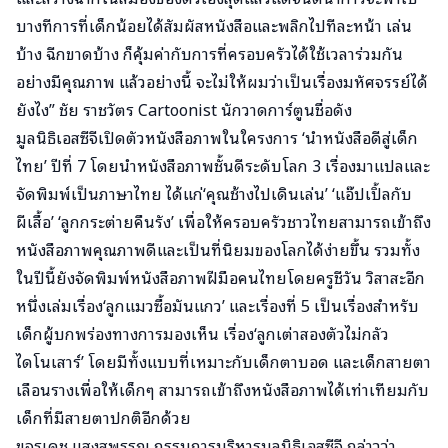
บางทีการที่เด็กน้อยได้สัมผัสหนังสือและพลิกไปทีละหน้า เล่น
บ้าง ฉีกขาดบ้าง ก็คุ้มค่ากับการที่ครอบครัวได้ใช้เวลาร่วมกัน
อย่างมีคุณภาพ แล้วอย่างนี้ จะไม่ให้ผมว่าเป็นเรื่องมหัศจรรย์ได้
ยังไง” ชัย ราชวัตร Cartoonist นักวาดการ์ตูนชื่อดัง
มูลนิธิเอสซีจีเปิดตัวหนังสือภาพในใครงการ ‘นำหนังสือดีสู่เด็ก
ไทย’ ปีที่ 7 โดยนำหนังสือภาพชั้นดีระดับโลก 3 เรื่องมาแปลและ
จัดพิมพ์เป็นภาษาไทย ได้แก่‘คุณช้างไปเดินเล่น’ ‘แอ๊ปเปิ้ลกับ
ผีเสื้อ’ ‘ลูกกระต่ายคืนรัง’ เพื่อให้ครอบครัวชาวไทยสามารถเข้าถึง
หนังสือภาพคุณภาพดีและเป็นที่นิยมของโลกได้ง่ายขึ้น รวมทั้ง
ในปีนี้ยังจัดพิมพ์หนังสือภาพฝีมือคนไทยโดยครูชีวัน วิสาสะอีก
หนึ่งเล่มเรื่อง‘ลูกแมวซื้อมันแกว’ และเรื่องที่ 5 เป็นเรื่องสำหรับ
เด็กผู้บกพร่องทางการมองเห็น เรื่อง‘ลูกเต่าสองตัวไม่กลัว
ไดโนเสาร์’ โดยมีทั้งแบบที่เหมาะกับเด็กตาบอด และเด็กสายตา
เลือนรางเพื่อให้เด็กๆ สามารถเข้าถึงหนังสือภาพได้เท่าเทียมกับ
เด็กที่มีสายตาปกติอีกด้วย
ขจรเดช แสงสุพรรณ กรรมการบริหารมูลนิธิเอสซีจี กล่าวว่า