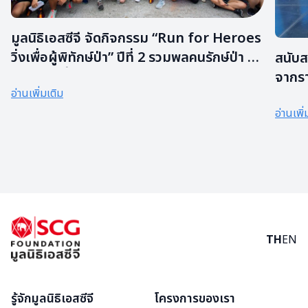
มูลนิธิเอสซีจี จัดกิจกรรม “Run for Heroes
วิ่งเพื่อผู้พิทักษ์ป่า” ปีที่ 2 รวมพลคนรักษ์ป่า นำ
สนับส
รายได้จัดซื้ออุปกรณ์ลาดตระเวนเพื่อผู้พิทักษ์
จากรา
อ่านเพิ่มเติม
ป่าทั่วประเทศ
อ่านเพิ่
TH
EN
รู้จักมูลนิธิเอสซีจี
โครงการของเรา