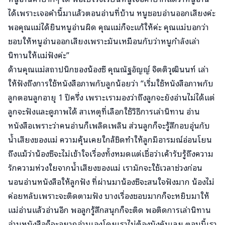
ได้เพราะเจอคำนี้มาแล้วตอนอ่านที่บ้าน หนูชอบอ่านออกเสียงค่ะ
พอคุณแม่ได้ยินหนูอ่านผิด คุณแม่ก็จะแก้ให้ค่ะ คุณแม่บอกว่า
ชอบให้หนูอ่านออกเสียงเพราะมันเหมือนกับว่าหนูกำลังเล่า
นิทานให้แม่ฟังค่ะ”
ด้านคุณแม่สถาปนิกของน้องซี คุณณัฐอัญญ์ จิตติวุฒินนท์ เล่า
ให้ฟังถึงการใช้หนังสือภาพกับลูกน้อยว่า “เริ่มใช้หนังสือภาพกับ
ลูกตอนลูกอายุ 1 ปีครึ่ง เพราะเรามองว่าถึงลูกจะยังอ่านไม่ได้แต่
ลูกจะฟังและดูภาพได้ สาเหตุที่เลือกใช้วิธีการเล่านิทาน อ่าน
หนังสือเพราะว่าคนอ่านก็เพลิดเพลิน ส่วนลูกก็จะรู้สึกอบอุ่นกับ
น้ำเสียงของแม่ ความคุ้นเคยใกล้ชิดทำให้ลูกมีอารมณ์อ่อนโยน
ถึงแม้ว่าน้องซีจะไม่เข้าใจเรื่องทั้งหมดแต่เชื่อว่าเค้ารับรู้ถึงความ
รักความห่วงใยจากน้ำเสียงของแม่ เรามักจะใช้เวลาช่วงก่อน
นอนอ่านหนังสือให้ลูกฟัง ที่ผ่านมาน้องซีจะสนใจฟังมาก น้องไม่
ค่อยหลับเพราะจะติดตามฟัง บางเรื่องชอบมากก็จะหยิบมาให้
แม่อ่านแล้วอ่านอีก พอลูกรู้สึกสนุกก็จะติด พอติดการเล่านิทาน
อ่านหนังสือก็จะอยากอ่านเองโดยเราไม่ต้องบังคับเลย ตอนนี้เรา