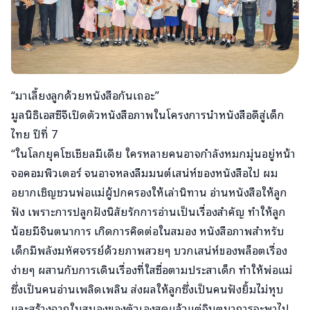
“มาเลี้ยงลูกด้วยหนังสือกันเถอะ”
มูลนิธิเอสซีจีเปิดตัวหนังสือภาพในโครงการนำหนังสือดีสู่เด็ก
ไทย ปีที่ 7
“ในโลกยุคโซเชียลมีเดีย ใครหลายคนอาจกำลังหมกมุ่นอยู่หน้า
จอคอมพิวเตอร์ จนอาจหลงลืมมนต์เสน่ห์ของหนังสือไป ผม
อยากเชิญชวนพ่อแม่ผู้ปกครองให้เล่านิทาน อ่านหนังสือให้ลูก
ฟัง เพราะการปลูกฝังนิสัยรักการอ่านเป็นเรื่องสำคัญ ทำให้ลูก
น้อยมีจินตนาการ เกิดการคิดต่อในสมอง หนังสือภาพสำหรับ
เด็กมีพลังมหัศจรรย์ด้วยภาพสวยๆ บวกเสน่ห์ของพล็อตเรื่อง
ง่ายๆ ผสานกับการเดินเรื่องที่ใสซื่อตามประสาเด็ก ทำให้พ่อแม่
ซึ่งเป็นคนอ่านเพลิดเพลิน ส่งผลให้ลูกซึ่งเป็นคนฟังยิ้มไม่หุบ
และสร้างฉากในสมองของตัวเองสุดแล้วแต่จินตนาการจะพาไป