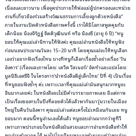
เนื่องและยาวนาน เพื่อจุดประกายให้พ่อแม่ผู้ปกครองและหน่วย
งานที่เกี่ยวข้องร่วมสร้างวัฒนธรรมการเลี้ยงลูกด้วยหนังสือ”
ภายในงานเปิดตัวหนังสือภาพครั้งนี้ เราได้มีโอกาสพูดคุยกับ
เด็กน้อย น้องจิรัฏฐ์ จิตติวุฒินนท์ หรือ น้องซี (อายุ 6 ปี) “หนู
ชอบให้คุณแม่เล่านิทานให้ฟังค่ะ คุณแม่อ่านหนังสือให้หนูฟัง
ก่อนนอนประมาณวันละ 15–20 นาที โดยคุณแม่จะให้หนูเลือก
เองว่าอยากฟังเรื่องไหน บางทีหนูก็เลือกเรื่องซ้ำอย่างเรื่อง ‘วัน
อังคาร’ (เรื่องและภาพโดย: เดวิด วีสเนอร์/ จัดทำและแปลโดย:
มูลนิธิเอสซีจี ในโครงการ‘นำหนังสือดีสู่เด็กไทย’ ปีที่ 4) เป็นเรื่อง
ที่หนูชอบฟังซ้ำๆ ค่ะ เพราะเวลาที่คุณแม่เล่ามันสนุกมากหนูจะ
อินมากเลยค่ะ ในหนังสือจะไม่มีคำบรรยายภาพเลย มีแต่ภาพ
เป็นเรื่องของกบในบึงที่ลอยตัวได้แล้วพากันมาวุ่นวายในเมือง
ใหญ่ในคืนวันอังคาร คุณแม่เล่าแต่ละครั้งไม่เหมือนกันเลย หนู
ชอบมาก ตอนนี้หนูอ่านเองได้แล้ว หนูชอบอ่านมากกว่าดูทีวี
เพราะภาพประกอบในหนังสือมันสวยและการอ่านหนังสือทำให้
หนูอ่านคำยากๆ ได้ พอไปโรงเรียนหนูเจอคำยากแต่ว่าหนูอ่าน