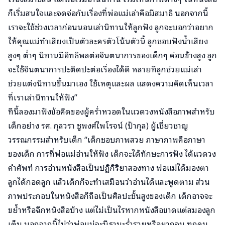
ก็เริ่มสนใจและจดจ่อกับเรื่องที่พ่อแม่เล่าคือมีสมาธิ นอกจากนี้
เราจะใช้ช่วงเวลาก่อนนอนเล่านิทานให้ลูกฟัง ลูกจะบอกว่าอยาก
ให้คุณแม่ทำเสียงเป็นตัวละครตัวโน้นตัวนี้ ลูกชอบฟังน้ำเสียง
สูงๆ ต่ำๆ นิทานมีอิทธิพลต่อจินตนาการของเด็กๆ ค่อนข้างสูง ลูก
จะใช้จินตนาการปะติดปะต่อเรื่องได้ดี หลายทีลูกช่วยแม่เล่า
ช่วยแต่งนิทานขึ้นมาเอง ใช้เหตุและผล แสดงความคิดเห็นเวลา
ที่เราเล่านิทานให้ฟัง”
ทีนี้ลองมาฟังข้อคิดของผู้คร่ำหวอดในแวดวงหนังสือภาพสำหรับ
เด็กอย่าง รศ. กุลวรา ชูพงศ์ไพโรจน์ (ป้ากุล) ผู้เชี่ยวชาญ
วรรณกรรมสำหรับเด็ก “เด็กชอบภาพสวย ภาษาภาพคือภาษา
ของเด็ก การที่พ่อแม่อ่านให้ฟัง เด็กจะได้ทักษะการฟัง ได้แวดวง
คำศัพท์ การอ่านหนังสือเป็นปฏิกิริยาสองทาง พ่อแม่ได้มองตา
ลูกได้กอดลูก แล้วเด็กก็จะทำเสมือนว่าอ่านได้และพูดตาม ส่วน
ภาพประกอบในหนังสือก็ถือเป็นศิลปะชั้นสูงของเด็ก เด็กอาจจะ
ขย้ำหรือฉีกหนังสือบ้าง แต่ไม่เป็นไรหากหนังสือขาดแต่สมองลูก
เต็ม นอกจากนี้ไม่ว่าพ่อแม่จะมีฐานะร่ำรวยหรือยากจน ทุกคน