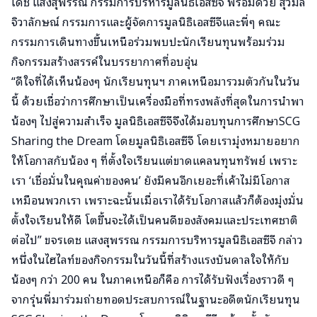
เดช แสงสุพรรณ กรรมการบริหารมูลินิธิเอสซีจี พร้อมด้วย สุวิมล
จิวาลักษณ์ กรรมการและผู้จัดการมูลนิธิเอสซีจีและพี่ๆ คณะ
กรรมการเดินทางขึ้นเหนือร่วมพบปะนักเรียนทุนพร้อมร่วม
กิจกรรมสร้างสรรค์ในบรรยากาศที่อบอุ่น
“ดีใจที่ได้เห็นน้องๆ นักเรียนทุนฯ ภาคเหนือมารวมตัวกันในวัน
นี้ ด้วยเชื่อว่าการศึกษาเป็นเครื่องมือที่ทรงพลังที่สุดในการนำพา
น้องๆ ไปสู่ความสำเร็จ มูลนิธิเอสซีจีจึงได้มอบทุนการศึกษาSCG
Sharing the Dream โดยมูลนิธิเอสซีจี โดยเรามุ่งหมายอยาก
ให้โอกาสกับน้อง ๆ ที่ตั้งใจเรียนแต่ขาดแคลนทุนทรัพย์ เพราะ
เรา ‘เชื่อมั่นในคุณค่าของคน’ ยังมีคนอีกเยอะที่เค้าไม่มีโอกาส
เหมือนพวกเรา เพราะฉะนั้นเมื่อเราได้รับโอกาสแล้วก็ต้องมุ่งมั่น
ตั้งใจเรียนให้ดี โตขึ้นจะได้เป็นคนดีของสังคมและประเทศชาติ
ต่อไป” ขจรเดช แสงสุพรรณ กรรมการบริหารมูลนิธิเอสซีจี กล่าว
หนึ่งในไฮไลท์ของกิจกรรมในวันนี้ที่สร้างแรงบันดาลใจให้กับ
น้องๆ กว่า 200 คน ในภาคเหนือก็คือ การได้รับฟังเรื่องราวดี ๆ
จากรุ่นพี่มาร่วมถ่ายทอดประสบการณ์ในฐานะอดีตนักเรียนทุน