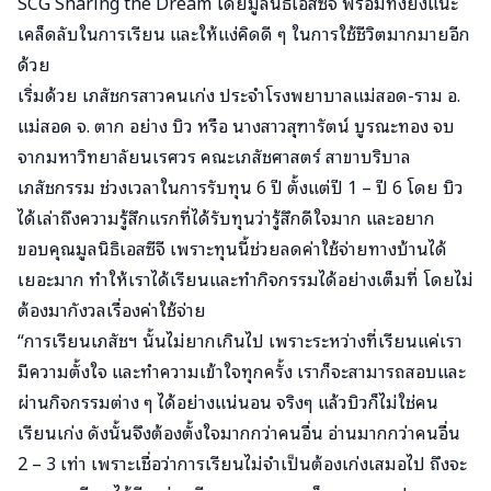
SCG Sharing the Dream โดยมูลนิธิเอสซีจี พร้อมทั้งยังแนะ
เคล็ดลับในการเรียน และให้แง่คิดดี ๆ ในการใช้ชีวิตมากมายอีก
ด้วย
เริ่มด้วย เภสัชกรสาวคนเก่ง ประจำโรงพยาบาลแม่สอด-ราม อ.
แม่สอด จ. ตาก อย่าง บิว หรือ นางสาวสุฑารัตน์ บูรณะทอง จบ
จากมหาวิทยาลัยนเรศวร คณะเภสัชศาสตร์ สาขาบริบาล
เภสัชกรรม ช่วงเวลาในการรับทุน 6 ปี ตั้งแต่ปี 1 – ปี 6 โดย บิว
ได้เล่าถึงความรู้สึกแรกที่ได้รับทุนว่ารู้สึกดีใจมาก และอยาก
ขอบคุณมูลนิธิเอสซีจี เพราะทุนนี้ช่วยลดค่าใช้จ่ายทางบ้านได้
เยอะมาก ทำให้เราได้เรียนและทำกิจกรรมได้อย่างเต็มที่ โดยไม่
ต้องมากังวลเรื่องค่าใช้จ่าย
“การเรียนเภสัชฯ นั้นไม่ยากเกินไป เพราะระหว่างที่เรียนแค่เรา
มีความตั้งใจ และทำความเข้าใจทุกครั้ง เราก็จะสามารถสอบและ
ผ่านกิจกรรมต่าง ๆ ได้อย่างแน่นอน จริงๆ แล้วบิวก็ไม่ใช่คน
เรียนเก่ง ดังนั้นจึงต้องตั้งใจมากกว่าคนอื่น อ่านมากกว่าคนอื่น
2 – 3 เท่า เพราะเชื่อว่าการเรียนไม่จำเป็นต้องเก่งเสมอไป ถึงจะ