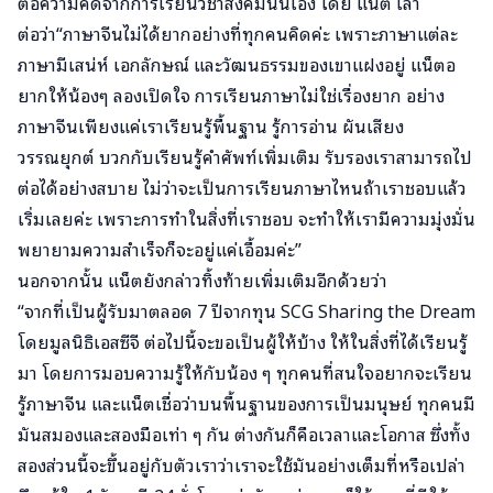
ต่อความคิดจากการเรียนวิชาสังคมนั่นเอง โดย แน็ต เล่า
ต่อว่า“ภาษาจีนไม่ได้ยากอย่างที่ทุกคนคิดค่ะ เพราะภาษาแต่ละ
ภาษามีเสน่ห์ เอกลักษณ์ และวัฒนธรรมของเขาแฝงอยู่ แน็ตอ
ยากให้น้องๆ ลองเปิดใจ การเรียนภาษาไม่ใช่เรื่องยาก อย่าง
ภาษาจีนเพียงแค่เราเรียนรู้พื้นฐาน รู้การอ่าน ผันเสียง
วรรณยุกต์ บวกกับเรียนรู้คำศัพท์เพิ่มเติม รับรองเราสามารถไป
ต่อได้อย่างสบาย ไม่ว่าจะเป็นการเรียนภาษาไหนถ้าเราชอบแล้ว
เริ่มเลยค่ะ เพราะการทำในสิ่งที่เราชอบ จะทำให้เรามีความมุ่งมั่น
พยายามความสำเร็จก็จะอยู่แค่เอื้อมค่ะ”
นอกจากนั้น แน็ตยังกล่าวทิ้งท้ายเพิ่มเติมอีกด้วยว่า
“จากที่เป็นผู้รับมาตลอด 7 ปีจากทุน SCG Sharing the Dream
โดยมูลนิธิเอสซีจี ต่อไปนี้จะขอเป็นผู้ให้บ้าง ให้ในสิ่งที่ได้เรียนรู้
มา โดยการมอบความรู้ให้กับน้อง ๆ ทุกคนที่สนใจอยากจะเรียน
รู้ภาษาจีน และแน็ตเชื่อว่าบนพื้นฐานของการเป็นมนุษย์ ทุกคนมี
มันสมองและสองมือเท่า ๆ กัน ต่างกันก็คือเวลาและโอกาส ซึ่งทั้ง
สองส่วนนี้จะขึ้นอยู่กับตัวเราว่าเราจะใช้มันอย่างเต็มที่หรือเปล่า