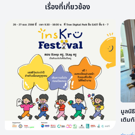
เรื่องที่เกี่ยวข้อง
มูลนิธ
เติมท
ทำงา