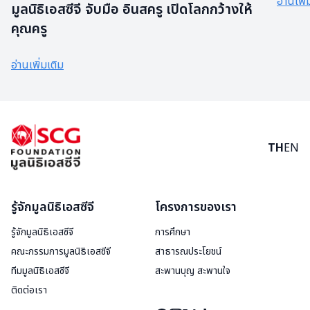
อ่านเพิ่
มูลนิธิเอสซีจี จับมือ อินสครู เปิดโลกกว้างให้
คุณครู
อ่านเพิ่มเติม
TH
EN
รู้จักมูลนิธิเอสซีจี
โครงการของเรา
รู้จักมูลนิธิเอสซีจี
การศึกษา
คณะกรรมการมูลนิธิเอสซีจี
สาธารณประโยชน์
ทีมมูลนิธิเอสซีจี
สะพานบุญ สะพานใจ
ติดต่อเรา