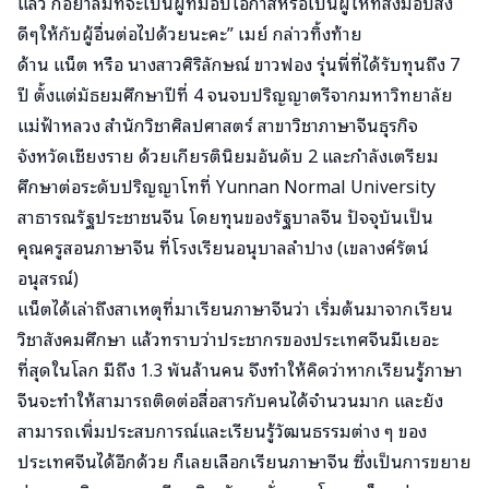
แล้ว ก็อย่าลืมที่จะเป็นผู้ที่มอบโอกาสหรือเป็นผู้ให้ที่ส่งมอบสิ่ง
ดีๆให้กับผู้อื่นต่อไปด้วยนะคะ” เมย์ กล่าวทิ้งท้าย
ด้าน แน็ต หรือ นางสาวศิริลักษณ์ ขาวฟอง รุ่นพี่ที่ได้รับทุนถึง 7
ปี ตั้งแต่มัธยมศึกษาปีที่ 4 จนจบปริญญาตรีจากมหาวิทยาลัย
แม่ฟ้าหลวง สำนักวิชาศิลปศาสตร์ สาขาวิชาภาษาจีนธุรกิจ
จังหวัดเชียงราย ด้วยเกียรตินิยมอันดับ 2 และกำลังเตรียม
ศึกษาต่อระดับปริญญาโทที่ Yunnan Normal University
สาธารณรัฐประชาชนจีน โดยทุนของรัฐบาลจีน ปัจจุบันเป็น
คุณครูสอนภาษาจีน ที่โรงเรียนอนุบาลลำปาง (เขลางค์รัตน์
อนุสรณ์)
แน็ตได้เล่าถึงสาเหตุที่มาเรียนภาษาจีนว่า เริ่มต้นมาจากเรียน
วิชาสังคมศึกษา แล้วทราบว่าประชากรของประเทศจีนมีเยอะ
ที่สุดในโลก มีถึง 1.3 พันล้านคน จึงทำให้คิดว่าหากเรียนรู้ภาษา
จีนจะทำให้สามารถติดต่อสื่อสารกับคนได้จำนวนมาก และยัง
สามารถเพิ่มประสบการณ์และเรียนรู้วัฒนธรรมต่าง ๆ ของ
ประเทศจีนได้อีกด้วย ก็เลยเลือกเรียนภาษาจีน ซึ่งเป็นการขยาย