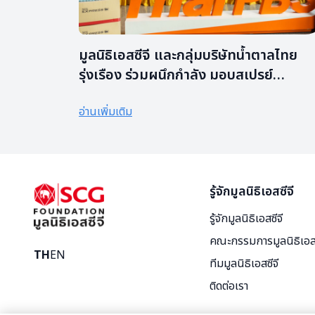
มูลนิธิเอสซีจี และกลุ่มบริษัทน้ำตาลไทย
รุ่งเรือง ร่วมผนึกกำลัง มอบสเปรย์
แอลกอฮอล์ 1 แสนขวด มูลค่า 5 ล้านบาท
อ่านเพิ่มเติม
เพื่อให้คนไทยการ์ดไม่ตก ปกป้องตัวเองจ
โควิด-19
รู้จักมูลนิธิเอสซีจี
รู้จักมูลนิธิเอสซีจี
คณะกรรมการมูลนิธิเอสซ
TH
EN
ทีมมูลนิธิเอสซีจี
ติดต่อเรา