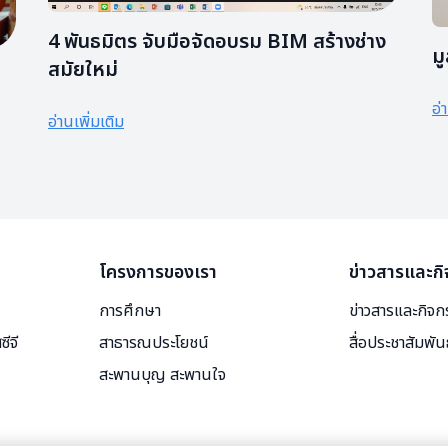
4 พันธมิตร จับมือจัดอบรม BIM สร้างช่าง
ม
สมัยใหม่
อ่
อ่านเพิ่มเติม
าก
โครงการของเรา
ข่าวสารและก
การศึกษา
ข่าวสารและกิจ
ีจี
สาธารณประโยชน์
สื่อประชาสัมพัน
สะพานบุญ สะพานใจ