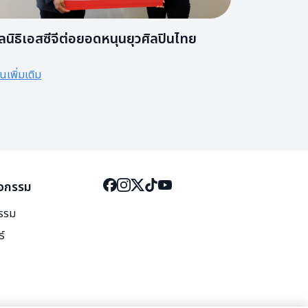
ูลนิธิเอสซีจีต่อยอดหนุนยุวศิลปินไทย
านเพิ่มเติม
ิจกรรม
กรรม
ธ์