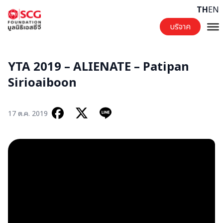
Skip to content
TH
EN
บริจาค
YTA 2019 – ALIENATE – Patipan
Sirioaiboon
17 ต.ค. 2019