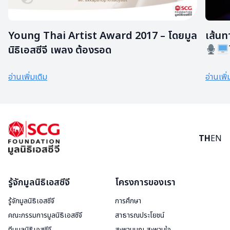
Young Thai Artist Award 2017 – โดยมูล
เส้นท
นิธิเอสซีจี เพลง ต้องรอด
สร้าง
อ่านเพิ่มเติม
อ่านเพิ่
TH
EN
รู้จักมูลนิธิเอสซีจี
โครงการของเรา
รู้จักมูลนิธิเอสซีจี
การศึกษา
คณะกรรมการมูลนิธิเอสซีจี
สาธารณประโยชน์
ทีมมูลนิธิเอสซีจี
สะพานบุญ สะพานใจ