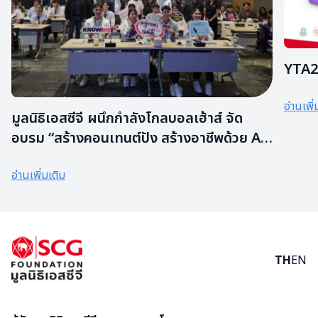
YTA20
อ่านเพิ่
มูลนิธิเอสซีจี ผนึกกำลังโกลบอลเฮ้าส์ จัด
อบรม “สร้างคอนเทนต์ปัง สร้างอาชีพด้วย AI
2026” เสริมทักษะคนรุ่นใหม่ สู่โลกการทำงาน
อ่านเพิ่มเติม
แห่งอนาคต
TH
EN