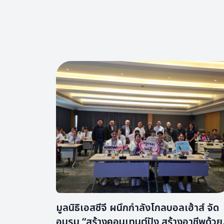
มูลนิธิเอสซีจี ผนึกกำลังโกลบอลเฮ้าส์ จัด
อบรม “สร้างคอนเทนต์ปัง สร้างอาชีพด้วย