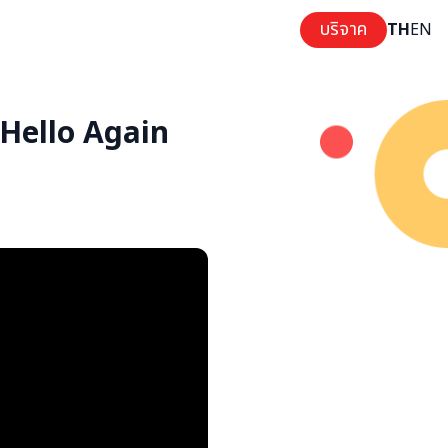
บริจาค
TH
EN
 Hello Again