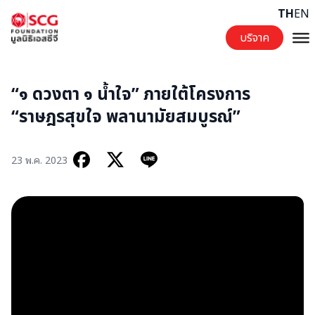
Skip to content
TH
EN
บริจาค
“๑ ดวงตา ๑ น้ำใจ” ภายใต้โครงการ
“ราษฎรสุขใจ พลานามัยสมบูรณ์”
23 พ.ค. 2023