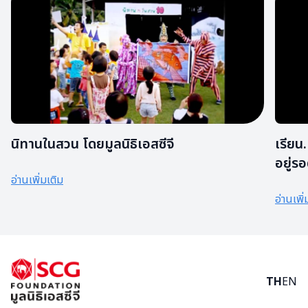
นิทานในสวน โดยมูลนิธิเอสซีจี
เรียน
อยู่รอ
อ่านเพิ่มเติม
อ่านเพิ่
TH
EN