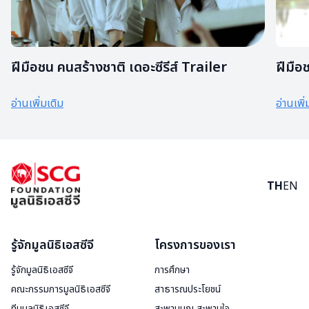
ฝีมือชน คนสร้างชาติ เดอะซีรีส์ Trailer
ฝีมือ
อ่านเพิ่มเติม
อ่านเพิ่
TH
EN
รู้จักมูลนิธิเอสซีจี
โครงการของเรา
รู้จักมูลนิธิเอสซีจี
การศึกษา
คณะกรรมการมูลนิธิเอสซีจี
สาธารณประโยชน์
ทีมมูลนิธิเอสซีจี
สะพานบุญ สะพานใจ