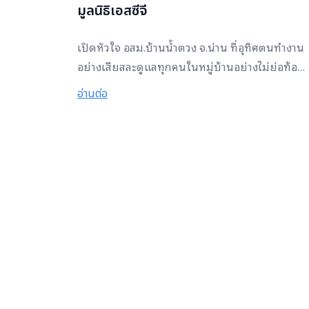
มูลนิธิเอสซีจี
เปิดหัวใจ อสม.บ้านน้ำตวง จ.น่าน ที่อุทิศตนทำงาน
อย่างเสียสละดูแลทุกคนในหมู่บ้านอย่างไม่ย่อท้อ
โดยมูลนิธิเอสซีจีได้ส่งต่อความห่วงใยด้วยชุด
อ่านต่อ
อสม.Kits แด่นักรบด่านหน้าเพื่อปฏิบัติภารกิจ
เสี่ยงที่ต้องต่อสู้กับไวรัสโควิด 19 เราขอชื่นชมและ
เป็นกำลังใจ