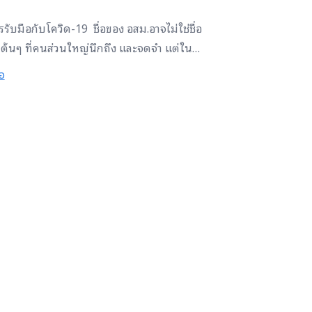
รับมือกับโควิด-19 ชื่อของ อสม.อาจไม่ใช่ชื่อ
ต้นๆ ที่คนส่วนใหญ่นึกถึง และจดจำ แต่ใน
เป็นจริง บทบาทของอาสาสมัครสาธารณสุข​
่อ
หมู่บ้าน​ หรือ ​อสม.ที่ทำงานด้วยหัวใจของ
ป็นมนุษย์ ​เฝ้าระวัง​การแพร่ระบาด ดูแลทุก
ุมชน​เหมือน​คนใน​ครอบครัว ถือเป็น​
รรม​ดักจับ​ไวรัสที่ทรงประสิทธิภาพ​ และมีส่วน
​ในความสำเร็จในภารกิจ​ที่ยิ่งใหญ่​ครั้งนี้ใน
ู้ปิดทองหลังพระ ขอส่งกำลังใจ ความห่วงใย
ขอบคุณมอบให้ อสม.ทุกคน​ในทุก​พื้นที่​