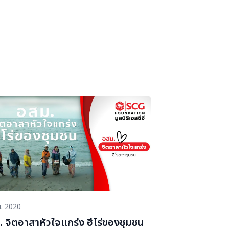
ร่ระบาดของไวรัสโควิด-19 ติดตามการทำงานของ
ีโร่ของชุมชนบ้านน้ำตวง จ.น่าน ที่การันตีว่าทุก
เชื้อ
ย. 2020
 จิต​อาสา​หัวใจ​แกร่ง ฮีโร่ของชุมชน​