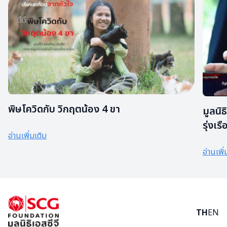
พิษโควิดกับ วิกฤตน้อง 4 ขา
มูลนิ
รุ่งเ
อ่านเพิ่มเติม
ขวด ใ
อ่านเพิ่
TH
EN