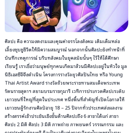
ศิลปะ คือ ความงดงามและคุณค่าจรรโลงสังคม เติมเต็มหล่อ
เลี้ยงชุบชูชีวิตให้มีความสมบูรณ์ นอกจากนั้นศิลปะยังทำหน้าที่
บันทึกเหตุการณ์ บริบทสังคมในยุคสมัยนั้นๆ ไว้ให้ได้ศึกษา
เรียนรู้ เราเชื่อว่ามนุษย์ทุกคนเกิดมาล้วนมีศิลปะอยู่ในหัวใจ มูล
นิธิเอสซีจีจึงดำเนิน โครงการรางวัลยุวศิลปินไทย หรือ Young
Thai Artist Award รางวัลถ้วยพระราชทานสมเด็จพระเทพ
รัตนราชสุดาฯ สยามบรมราชกุมารี เวทีการประกวดศิลปะระดับ
เยาวชนที่ใหญ่ที่สุดในประเทศ หนึ่งพื้นที่สำคัญที่เปิดโอกาสให้
เยาวชนผู้รักงานศิลป์อายุ 18 – 25 ปีจากทั่วประเทศส่งผลงาน
สร้างสรรค์เข้าประชันเชิงชั้นด้านศิลปะถึง 6 สาขาได้แก่ สาขา
ศิลปะ 2 มิติ ศิลปะ 3 มิติ ภาพถ่าย ภาพยนตร์ วรรณกรรม และ
การประพันธ์ดนตรี ถือเป็นเวทีแห่งการเจียระไนเพชรน้ำงาม