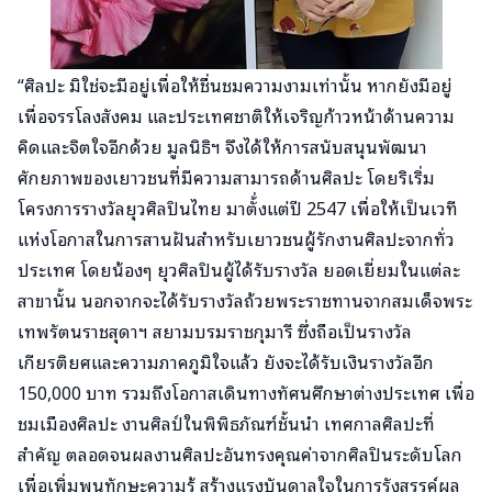
“ศิลปะ มิใช่จะมีอยู่เพื่อให้ชื่นชมความงามเท่านั้น หากยังมีอยู่
เพื่อจรรโลงสังคม และประเทศชาติให้เจริญก้าวหน้าด้านความ
คิดและจิตใจอีกด้วย มูลนิธิฯ จึงได้ให้การสนับสนุนพัฒนา
ศักยภาพของเยาวชนที่มีความสามารถด้านศิลปะ โดยริเริ่ม
โครงการรางวัลยุวศิลปินไทย มาตั้่งแต่ปี 2547 เพื่อให้เป็นเวที
แห่งโอกาสในการสานฝันสำหรับเยาวชนผู้รักงานศิลปะจากทั่ว
ประเทศ โดยน้องๆ ยุวศิลปินผู้ได้รับรางวัล ยอดเยี่ยมในแต่ละ
สาขานั้น นอกจากจะได้รับรางวัลถ้วยพระราชทานจากสมเด็จพระ
เทพรัตนราชสุดาฯ สยามบรมราชกุมารี ซึ่งถือเป็นรางวัล
เกียรติยศและความภาคภูมิใจแล้ว ยังจะได้รับเงินรางวัลอีก
150,000 บาท รวมถึงโอกาสเดินทางทัศนศึกษาต่างประเทศ เพื่อ
ชมเมืองศิลปะ งานศิลป์ในพิพิธภัณฑ์ชั้นนำ เทศกาลศิลปะที่
สำคัญ ตลอดจนผลงานศิลปะอันทรงคุณค่าจากศิลปินระดับโลก
เพื่อเพิ่มพูนทักษะความรู้ สร้างแรงบันดาลใจในการรังสรรค์ผล