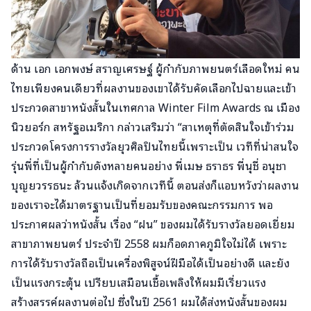
ด้าน เอก เอกพงษ์ สราญเศรษฐ์ ผู้กำกับภาพยนตร์เลือดใหม่ คน
ไทยเพียงคนเดียวที่ผลงานของเขาได้รับคัดเลือกไปฉายและเข้า
ประกวดสาขาหนังสั้นในเทศกาล Winter Film Awards ณ เมือง
นิวยอร์ก สหรัฐอเมริกา กล่าวเสริมว่า “สาเหตุที่ตัดสินใจเข้าร่วม
ประกวดโครงการรางวัลยุวศิลปินไทยนี้เพราะเป็น เวทีที่น่าสนใจ
รุ่นพี่ที่เป็นผู้กำกับดังหลายคนอย่าง พี่เมษ ธราธร พี่นุชี่ อนุชา
บุญยวรรธนะ ล้วนแจ้งเกิดจากเวทีนี้ ตอนส่งก็แอบหวังว่าผลงาน
ของเราจะได้มาตรฐานเป็นที่ยอมรับของคณะกรรมการ พอ
ประกาศผลว่าหนังสั้น เรื่อง “ฝน” ของผมได้รับรางวัลยอดเยี่ยม
สาขาภาพยนตร์ ประจำปี 2558 ผมก็อดภาคภูมิใจไม่ได้ เพราะ
การได้รับรางวัลถือเป็นเครื่องพิสูจน์ฝีมือได้เป็นอย่างดี และยัง
เป็นแรงกระตุ้น เปรียบเสมือนเชื้อเพลิงให้ผมมีเรี่ยวแรง
สร้างสรรค์ผลงานต่อไป ซึ่งในปี 2561 ผมได้ส่งหนังสั้นของผม