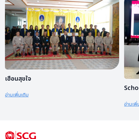
เฮือนสุขใจ
Scho
อ่านเพิ่มเติม
อ่านเพิ่