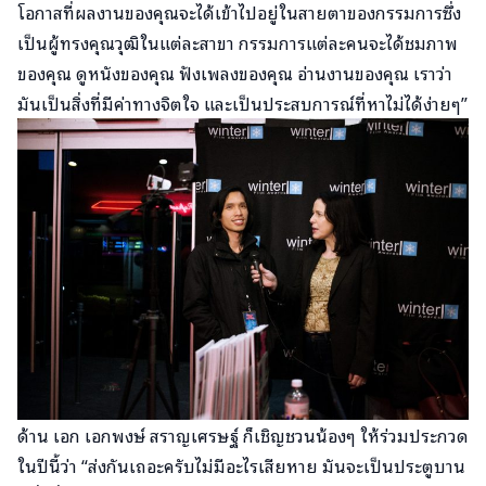
โอกาสที่ผลงานของคุณจะได้เข้าไปอยู่ในสายตาของกรรมการซึ่ง
เป็นผู้ทรงคุณวุฒิในแต่ละสาขา กรรมการแต่ละคนจะได้ชมภาพ
ของคุณ ดูหนังของคุณ ฟังเพลงของคุณ อ่านงานของคุณ เราว่า
มันเป็นสิ่งที่มีค่าทางจิตใจ และเป็นประสบการณ์ที่หาไม่ได้ง่ายๆ”
ด้าน เอก เอกพงษ์ สราญเศรษฐ์ ก็เชิญชวนน้องๆ ให้ร่วมประกวด
ในปีนี้ว่า “ส่งกันเถอะครับไม่มีอะไรเสียหาย มันจะเป็นประตูบาน