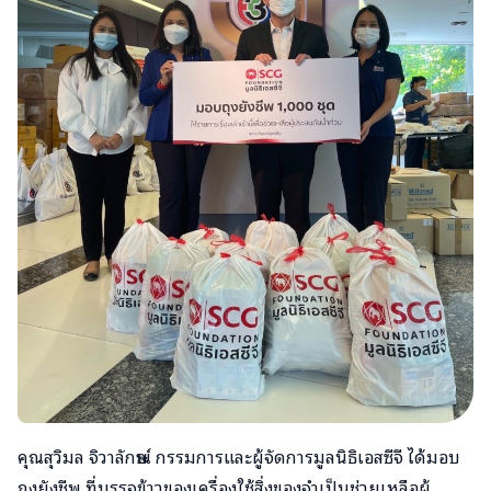
คุณสุวิมล​ จิวาลักษณ์​ กรรมการและผู้จัดการมูลนิธิเอสซีจี​ ได้มอบ​
ถุงยังชีพ​ ที่บรรจุข้าวของเครื่องใช้สิ่งของจำเป็นช่วยเหลือผู้