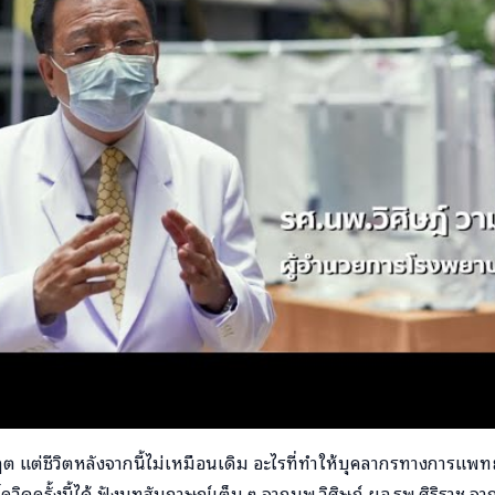
ฤต แต่ชีวิตหลังจากนี้ไม่เหมือนเดิม อะไรที่ทำให้บุคลากรทางการแพท
ดครั้งนี้ได้ ฟังบทสัมภาษณ์เต็ม ๆ จากนพ.วิศิษฎ์ ผอ.รพ.ศิริราช จาก