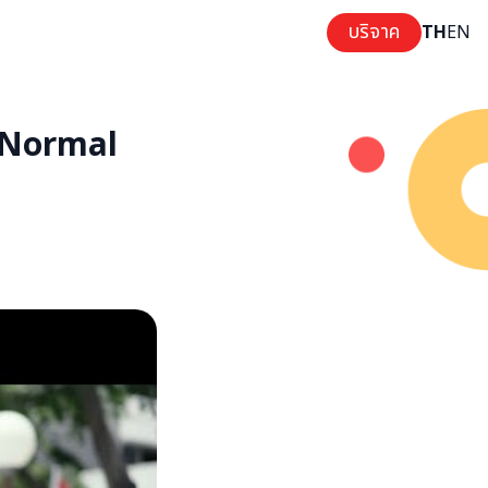
บริจาค
TH
EN
w Normal