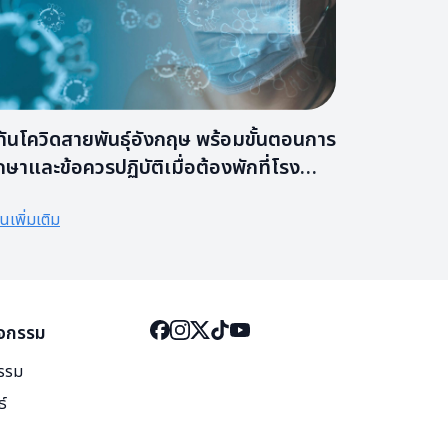
ู้ทันโควิดสายพันธุ์อังกฤษ พร้อมขั้นตอนการ
ักษาและข้อควรปฏิบัติเมื่อต้องพักที่โรง
ยาบาลสนาม
านเพิ่มเติม
ิจกรรม
กรรม
ธ์