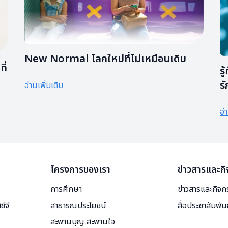
New Normal โลกใหม่ที่ไม่เหมือนเดิม
ี่
ร
ร
อ่านเพิ่มเติม
พ
อ่
โครงการของเรา
ข่าวสารและก
การศึกษา
ข่าวสารและกิจ
ีจี
สาธารณประโยชน์
สื่อประชาสัมพัน
สะพานบุญ สะพานใจ