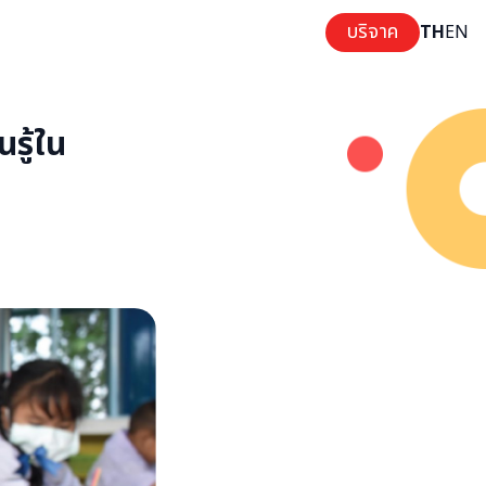
บริจาค
TH
EN
รู้ใน