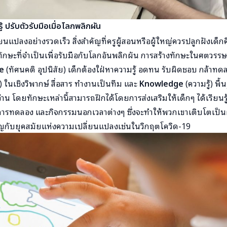
้ ปรับตัวรับมือเมื่อโลกพลิกผัน
ยนแปลงอย่างรวดเร็ว สิ่งสำคัญที่ครูผู้สอนหรือผู้ใหญ่ควรปลูกฝังเด็ก
นทักษะที่จำเป็นเพื่อรับมือกับโลกอันพลิกผัน การสร้างทักษะในศตวรรษที
e
(ทัศนคติ อุปนิสัย) เด็กต้องใฝ่หาความรู้ อดทน รับผิดชอบ กล้าทดล
) ในเชิงวิพากษ์ สื่อสาร ทำงานเป็นทีม และ
Knowledge
(ความรู้) พื
าน โดยทักษะเหล่านี้สามารถฝึกได้โดยการส่งเสริมให้เด็กๆ ได้เรียนรู
การทดลอง และกิจกรรมนอกเวลาต่างๆ ซึ่งจะทำให้พวกเขาเติบโตเป็นผู้
ิญกับยุคสมัยแห่งความเปลี่ยนแปลงเช่นในวิกฤตโควิด-19