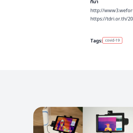
ที่มา
http://www3.wefor
https://tdri.or.th
Tags:
covid-19