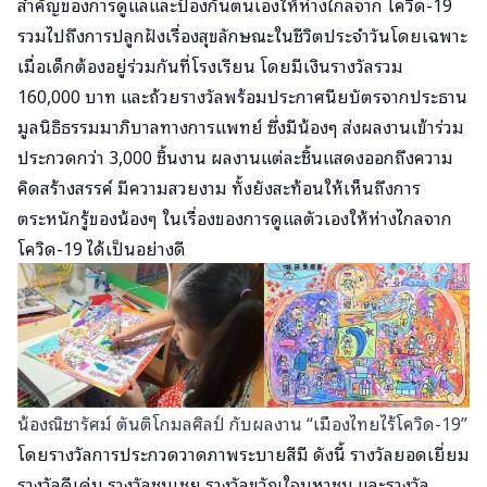
สำคัญของการดูแลและป้องกันตนเองให้ห่างไกลจาก โควิด-19
รวมไปถึงการปลูกฝังเรื่องสุขลักษณะในชีวิตประจำวันโดยเฉพาะ
เมื่อเด็กต้องอยู่ร่วมกันที่โรงเรียน โดยมีเงินรางวัลรวม
160,000 บาท และถ้วยรางวัลพร้อมประกาศนียบัตรจากประธาน
มูลนิธิธรรมมาภิบาลทางการแพทย์ ซึ่งมีน้องๆ ส่งผลงานเข้าร่วม
ประกวดกว่า 3,000 ชิ้นงาน ผลงานแต่ละชิ้นแสดงออกถึงความ
คิดสร้างสรรค์ มีความสวยงาม ทั้งยังสะท้อนให้เห็นถึงการ
ตระหนักรู้ของน้องๆ ในเรื่องของการดูแลตัวเองให้ห่างไกลจาก
โควิด-19 ได้เป็นอย่างดี
น้องณิชารัศม์ ตันติโกมลศิลป์ กับผลงาน “เมืองไทยไร้โควิด-19”
โดยรางวัลการประกวดวาดภาพระบายสีมี ดังนี้ รางวัลยอดเยี่ยม
รางวัลดีเด่น รางวัลชมเชย รางวัลขวัญใจมหาชน และรางวัล