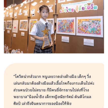
“โควิดน่ากลัวมาก หนูเลยวาดอ่างล้างมือ เด็กๆ วิ่ง
เล่นกลับมาต้องล้างมือแล้วเชื้อโรคก็จะกระเด็นไปค่ะ
ส่วนคนป่วยไม่สบาย ก็มีคนขี่จักรยานไปส่งที่โรง
พยาบาล”น้องน้ำขิง เด็กหญิงณิชารัศม์ ตันติโกมล
ศิลป์ เล่าถึงจินตนาการของน้องให้ฟัง