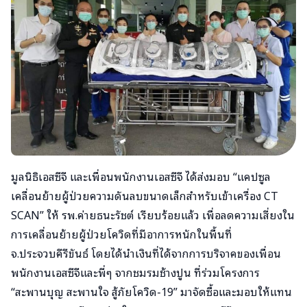
มูลนิธิเอสซีจี​ และเพื่อนพนักงานเอสซีจี ได้ส่งมอบ “แคปซูล
เคลื่อนย้ายผู้ป่วยความดันลบขนาดเล็กสำหรับเข้าเครื่อง CT
SCAN” ให้​ รพ.ค่​ายธนะรัชต์​ เรียบร้อยแล้ว​ เพื่อลดความเสี่ยงใน
การเคลื่อนย้ายผู้ป่วยโควิดที่มีอาการหนักในพื้นที่
จ.ประจวบคีรีขันธ์​ โดยได้นำเงินที่ได้จากการบริจาคของเพื่อน
พนักงานเอสซีจีและพี่ๆ​ จากชมรมช้างปูน​ ที่ร่วมโครงการ​
“สะพานบุญ​ สะพานใจ​ สู้ภัยโควิด-19” มาจัดซื้อและมอบให้​แทน