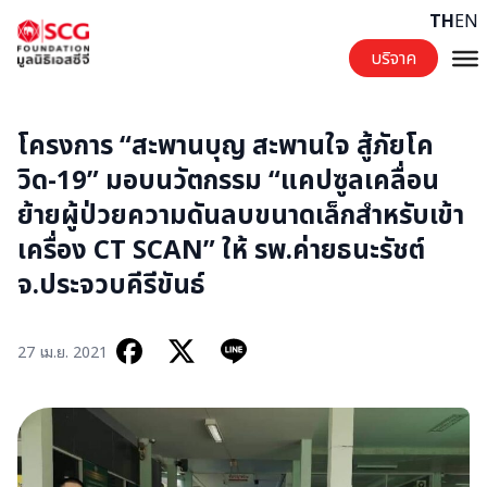
Skip to content
TH
EN
บริจาค
โครงการ “สะพานบุญ สะพานใจ สู้ภัยโค
วิด-19” มอบนวัตกรรม “แคปซูลเคลื่อน
ย้ายผู้ป่วยความดันลบขนาดเล็กสำหรับเข้า
เครื่อง CT SCAN” ให้ รพ.ค่ายธนะรัชต์
จ.ประจวบคีรีขันธ์
27 เม.ย. 2021