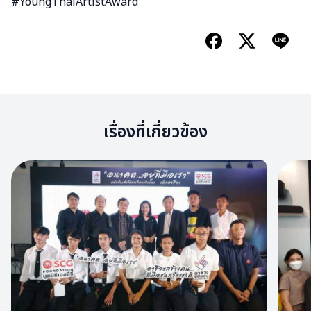
#YoungThaiArtistAward
เรื่องที่เกี่ยวข้อง