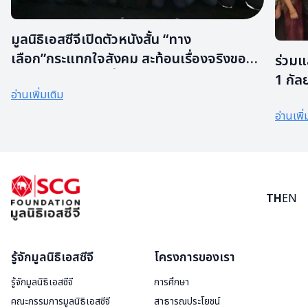
มูลนิธิเอสซีจีเปิดตัวหนังสั้น “ทาง
เลือก”กระแทกใจสังคม สะท้อนเรื่องจริงของ
ร่วมแล
เด็กอาชีวะฝีมือชนน้ำดี ที่มุ่งมั่นทำตามฝันสร้าง
1​ กั
อ่านเพิ่มเติม
อนาคตด้วยสองมือ
อ่านเพิ่
TH
EN
รู้จักมูลนิธิเอสซีจี
โครงการของเรา
รู้จักมูลนิธิเอสซีจี
การศึกษา
คณะกรรมการมูลนิธิเอสซีจี
สาธารณประโยชน์