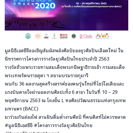
มูลนิธิ​เอส​ซี​จีขอเชิญ​สัมผัส​พลังศิลป์ของยุวศิลปิน​เลือดใหม่ ใน
นิทรรศการ​โครงการ​รางวัล​ยุว​ศิลปิน​ไทย​ประจำปี 2563
รางวัล​ถ้วยพระ​ราชทานสมเด็จ​พระ​กนิษฐา​ธิราช​เจ้า​ กรมสมเด็จ​
พระ​เท​พรัตนราชสุดา​ ฯ ​สยาม​บรม​ราช​กุมารี
พบกับ 36 ผลงานสุดสร้างสรรค์​ของคนรุ่นใหม่​ที่​โชว์ไอเดียและ
แรงบันดาลใจ​ผ่านผลงานศิลปะทั้ง 6 สาขา ในวันที่ 10 – 29
พฤศจิกายน ​2563 ณ โถงชั้น L หอศิลป​วัฒนธรรม​แห่ง​กรุงเทพ​
มหานคร (BACC)
มาร่วมกันส่องไฟ สานฝันดื่มด่ำงาน​ศิลป์ ที่คนติสท์​ไม่​ควรพลาด
#มูลนิธิเอสซีจี #โครงการรางวัลยุวศิลปินไทย