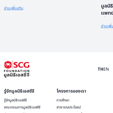
วิด-19 ให้โรงพยาบาลบ้านโป่ง จังหวัดราชบุรี
มูลนิ
อ่านเพิ่มเติม
แพทย์
เชื้อ
อ่านเพิ่
โรงพย
TH
EN
รู้จักมูลนิธิเอสซีจี
โครงการของเรา
รู้จักมูลนิธิเอสซีจี
การศึกษา
คณะกรรมการมูลนิธิเอสซีจี
สาธารณประโยชน์