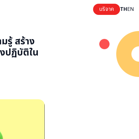
บริจาค
TH
EN
มรู้ สร้าง
งปฏิบัติใน