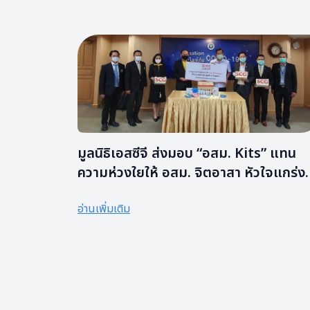
มูลนิธิ​เอส​ซี​จี ​ส่งมอบ “อสม. Kits” แทน
ความห่วงใย​ให้ อสม. จิต​อาสา​ หัวใจ​แกร่ง​
ฮีโร่ของ​ชุมชน
อ่านเพิ่มเติม