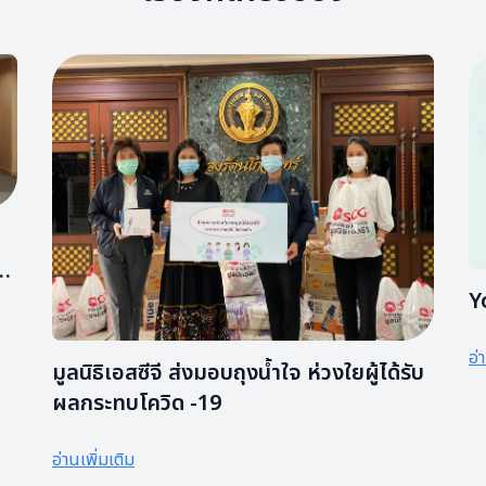
Y
อ่
มูลนิธิเอสซีจี ส่งมอบถุงน้ำใจ ห่วงใยผู้ได้รับ
ผลกระทบโควิด -19
อ่านเพิ่มเติม