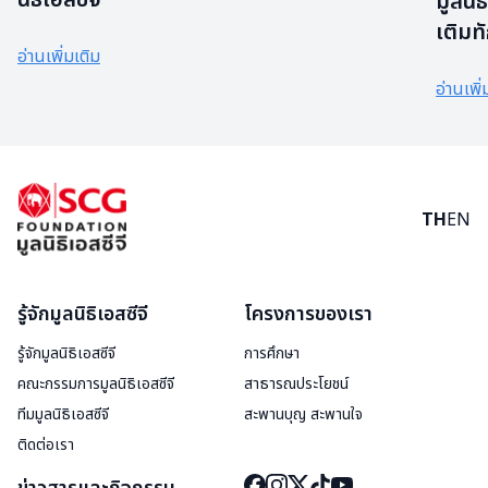
มูลนิธ
เติมท
อ่านเพิ่มเติม
ทำงา
อ่านเพิ่
TH
EN
รู้จักมูลนิธิเอสซีจี
โครงการของเรา
รู้จักมูลนิธิเอสซีจี
การศึกษา
คณะกรรมการมูลนิธิเอสซีจี
สาธารณประโยชน์
ทีมมูลนิธิเอสซีจี
สะพานบุญ สะพานใจ
ติดต่อเรา