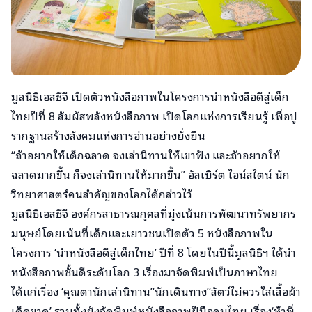
มูลนิธิเอสซีจี เปิดตัวหนังสือภาพในโครงการนำหนังสือดีสู่เด็ก
ไทยปีที่ 8 สัมผัสพลังหนังสือภาพ เปิดโลกแห่งการเรียนรู้ เพื่อปู
รากฐานสร้างสังคมแห่งการอ่านอย่างยั่งยืน
“ถ้าอยากให้เด็กฉลาด จงเล่านิทานให้เขาฟัง และถ้าอยากให้
ฉลาดมากขึ้น ก็จงเล่านิทานให้มากขึ้น” อัลเบิร์ต ไอน์สไตน์ นัก
วิทยาศาสตร์คนสำคัญของโลกได้กล่าวไว้
มูลนิธิเอสซีจี องค์กรสาธารณกุศลที่มุ่งเน้นการพัฒนาทรัพยากร
มนุษย์โดยเน้นที่เด็กและเยาวชนเปิดตัว 5 หนังสือภาพใน
โครงการ ‘นำหนังสือดีสู่เด็กไทย’ ปีที่ 8 โดยในปีนี้มูลนิธิฯ ได้นำ
หนังสือภาพชั้นดีระดับโลก 3 เรื่องมาจัดพิมพ์เป็นภาษาไทย
ได้แก่เรื่อง ‘คุณตานักเล่านิทาน’‘นักเดินทาง’‘สัตว์ไม่ควรใส่เสื้อผ้า
เด็ดขาด’ รวมทั้งยังจัดพิมพ์หนังสือภาพฝีมือคนไทย เรื่อง‘ห้าพี่