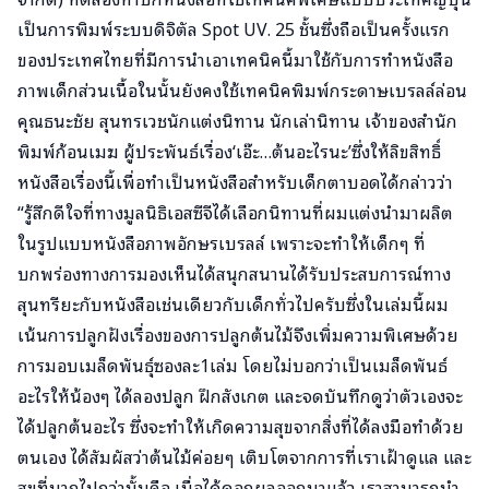
เป็นการพิมพ์ระบบดิจิตัล Spot UV. 25 ชั้นซึ่งถือเป็นครั้งแรก
ของประเทศไทยที่มีการนำเอาเทคนิคนี้มาใช้กับการทำหนังสือ
ภาพเด็กส่วนเนื้อในนั้นยังคงใช้เทคนิคพิมพ์กระดาษเบรลล์ล่อน
คุณธนะชัย สุนทรเวชนักแต่งนิทาน นักเล่านิทาน เจ้าของสำนัก
พิมพ์ก้อนเมฆ ผู้ประพันธ์เรื่อง‘เอ๊ะ…ต้นอะไรนะ’ซึ่งให้ลิขสิทธิ์
หนังสือเรื่องนี้เพื่อทำเป็นหนังสือสำหรับเด็กตาบอดได้กล่าวว่า
“รู้สึกดีใจที่ทางมูลนิธิเอสซีจีได้เลือกนิทานที่ผมแต่งนำมาผลิต
ในรูปแบบหนังสือภาพอักษรเบรลล์ เพราะจะทำให้เด็กๆ ที่
บกพร่องทางการมองเห็นได้สนุกสนานได้รับประสบการณ์ทาง
สุนทรียะกับหนังสือเช่นเดียวกับเด็กทั่วไปครับซึ่งในเล่มนี้ผม
เน้นการปลูกฝังเรื่องของการปลูกต้นไม้จึงเพิ่มความพิเศษด้วย
การมอบเมล็ดพันธุ์ซองละ1เล่ม โดยไม่บอกว่าเป็นเมล็ดพันธ์
อะไรให้น้องๆ ได้ลองปลูก ฝึกสังเกต และจดบันทึกดูว่าตัวเองจะ
ได้ปลูกต้นอะไร ซึ่งจะทำให้เกิดความสุขจากสิ่งที่ได้ลงมือทำด้วย
ตนเอง ได้สัมผัสว่าต้นไม้ค่อยๆ เติบโตจากการที่เราเฝ้าดูแล และ
สุขที่มากไปกว่านั้นคือ เมื่อได้ดอกผลออกมาแล้ว เราสามารถนำ