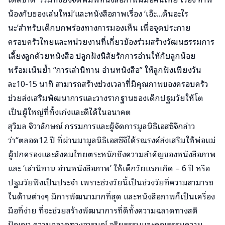
น้องกับของเล่นใหม่’และหนังสือภาพเรื่อง ‘เอ๊ะ…ต้นอะไร
นะ’สำหรับเด็กบกพร่องทางการมองเห็น เพื่อจุดประกาย
ครอบครัวไทยและหน่วยงานที่เกี่ยวข้องร่วมสร้างวัฒนธรรมการ
เลี้ยงลูกด้วยหนังสือ ปลูกฝังนิสัยรักการอ่านให้กับลูกน้อย
พร้อมเน้นย้ำ “การเล่านิทาน อ่านหนังสือ” ให้ลูกฟังเพียงวัน
ละ10-15 นาที สามารถสร้างช่วงเวลาที่มีคุณภาพของครอบครัว
ช่วยส่งเสริมพัฒนาการและวางรากฐานของเด็กปฐมวัยให้โต
เป็นผู้ใหญ่ที่ทั้งเก่งและดีได้ในอนาคต
สุวิมล จิวาลักษณ์ กรรมการและผู้จัดการมูลนิธิเอสซีจีกล่าว
ว่า“ตลอด12 ปี ที่ผ่านมามูลนิธิเอสซีจีได้รณรงค์ส่งเสริมให้พ่อแม่
ผู้ปกครองและสังคมไทยตระหนักถึงความสำคัญของหนังสือภาพ
และ ‘เล่านิทาน อ่านหนังสือภาพ’ ให้เด็กวัยแรกเกิด – 6 ปี หรือ
ปฐมวัยฟังเป็นประจำ เพราะช่วงวัยนี้เป็นช่วงวัยที่ความสามารถ
ในด้านต่างๆ มีการพัฒนามากที่สุด และหนังสือภาพก็เป็นเครื่อง
มือที่ง่าย ที่จะช่วยสร้างพัฒนาการที่ดีทั้งความฉลาดทางสติ
ปัญญา ความฉลาดทางอารมณ์ จริยธรรมและคุณธรรมความ