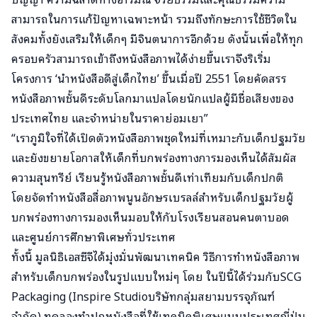
สามารถในการแก้ปัญหาเฉพาะหน้า รวมถึงทักษะการใช้ชีวิตใน
สังคมทั้งยังเสริมให้เด็กๆ มีจินตนาการอีกด้วย ดังนั้นเพื่อให้ทุก
ครอบครัวสามารถเข้าถึงหนังสือภาพได้ง่ายขึ้นเราจึงริเริ่ม
โครงการ ‘นำหนังสือดีสู่เด็กไทย’ ขึ้นเมื่อปี 2551 โดยคัดสรร
หนังสือภาพชั้นดีระดับโลกมาแปลโดยนักแปลผู้มีชื่อเสียงของ
ประเทศไทย และจำหน่ายในราคาย่อมเยา”
“เราภูมิใจที่ได้เปิดตัวหนังสือภาพชุดใหม่ที่เหมาะกับเด็กปฐมวัย
และยังขยายโอกาสให้เด็กที่บกพร่องทางการมองเห็นได้สัมผัส
ความสุนทรีย์ เรียนรู้หนังสือภาพชั้นดีเท่าเทียมกับเด็กปกติ
โดยจัดทำหนังสือสื่อภาพนูนอักษรเบรลล์สำหรับเด็กปฐมวัยผู้
บกพร่องทางการมองเห็นมอบให้กับโรงเรียนสอนคนตาบอด
และศูนย์การศึกษาพิเศษทั่วประเทศ
ทั้งนี้ มูลนิธิเอสซีจีได้มุ่งมั่นพัฒนาเทคนิค วิธีการทำหนังสือภาพ
สำหรับเด็กบกพร่องในรูปแบบใหม่ๆ โดย ในปีนี้ได้ร่วมกับSCG
Packaging (Inspire Studioบริษัทกลุ่มสยามบรรจุภัณฑ์
จำกัด) ทดลองทำปกหนังสือที่ใช้เทคนิคพิเศษแบบประเทศญี่ปุ่น