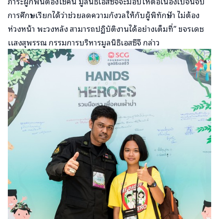
ภาระผูกพันต้องใช้คืน มูลนิธิเอสซีจีจะมอบให้ต่อเนื่องไปจนจบ
การศึกษา เรียกได้ว่าช่วยลดความกังวลให้กับผู้พิทักษ์ป่า ไม่ต้อง
ห่วงหน้า พะวงหลัง สามารถปฏิบัติงานได้อย่างเต็มที่” ขจรเดช
เเสงสุพรรณ กรรมการบริหารมูลนิธิเอสซีจี กล่าว