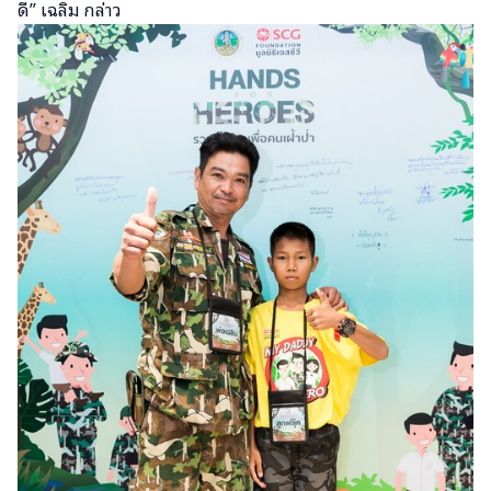
ดี” เฉลิม กล่าว