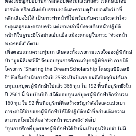
ต้องเผชิญกับขบวนการลักลอบตัดไม้และล่าสัตว์ โรคภัยไข้เจ็บ
สารพัด หรือแม้แต่ภัยธรรมชาติและความดุร้ายของสัตว์ป่าที่
หลีกเลี่ยงไม่ได้ เป็นการทำหน้าที่ไปพร้อมกับความกังวลว่าใคร
จะดูแลลูกและครอบครัว แต่เขาเหล่านี้ยังคงเดินหน้าปฏิบัติ
หน้าที่ในฐานะฮีโร่อย่างเข้มแข็ง แม้จะตกอยู่ในภาวะ “ห่วงหน้า
พะวงหลัง” ก็ตาม
เพื่อตอบแทนความทุ่มเท เสียสละทั้งเเรงกายเเรงใจของผู้พิทักษ์
ป่า “มูลนิธิเอสซีจี” จึงมอบทุนการศึกษาเเก่บุตรผู้พิทักษ์ป่า ภายใต้
โครงการ “Sharing the Dream Scholarship โดยมูลนิธิเอสซี
จี” ซึ่งเริ่มดำเนินการในปี 2558 เป็นปีแรก จนถึงปัจจุบันได้มอ
บทุนเเก่บุตรผู้พิทักษ์ป่าไปแล้ว 366 ทุน ใน 152 พื้นที่อนุรักษ์ ซึ่งใน
ปี 2561 นี้ นับเป็นปีที่ 4 ได้มอบทุนแก่บุตรผู้พิทักษ์ป่าอีกจำนวน
160 ทุน ใน 92 พื้นที่อนุรักษ์ เพื่อสร้างขวัญกำลังใจและแบ่งเบา
ภาระค่าใช้จ่ายของผู้พิทักษ์ป่าให้ได้ปฏิบัติหน้าที่อย่างเต็มความ
สามารถโดยไม่ต้อง ‘ห่วงหน้า พะวงหลัง’ ต่อไป
“ทุนการศึกษาที่บุตรของผู้พิทักษ์ป่าได้รับนั้นเป็นทุนให้เปล่า ไม่มี