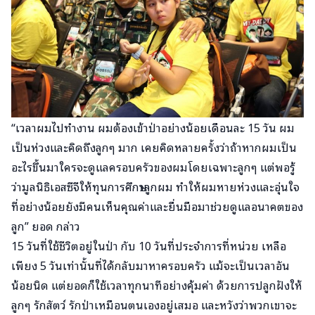
“เวลาผมไปทำงาน ผมต้องเข้าป่าอย่างน้อยเดือนละ 15 วัน ผม
เป็นห่วงและคิดถึงลูกๆ มาก เคยคิดหลายครั้งว่าถ้าหากผมเป็น
อะไรขึ้นมาใครจะดูแลครอบครัวของผมโดยเฉพาะลูกๆ แต่พอรู้
ว่ามูลนิธิเอสซีจีให้ทุนการศึกษาลูกผม ทำให้ผมหายห่วงและอุ่นใจ
ที่อย่างน้อยยังมีคนเห็นคุณค่าและยื่นมือมาช่วยดูแลอนาคตของ
ลูก” ยอด กล่าว
15 วันที่ใช้ชีวิตอยู่ในป่า กับ 10 วันที่ประจำการที่หน่วย เหลือ
เพียง 5 วันเท่านั้นที่ได้กลับมาหาครอบครัว แม้จะเป็นเวลาอัน
น้อยนิด แต่ยอดก็ใช้เวลาทุกนาทีอย่างคุ้มค่า ด้วยการปลูกฝังให้
ลูกๆ รักสัตว์ รักป่าเหมือนตนเองอยู่เสมอ และหวังว่าพวกเขาจะ