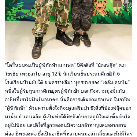
“โตขึ้นผมจะเป็นผู้พิทักษ์ป่าแบบพ่อ” นี่คือสิ่งที่ “น้องฟลุ๊ค” ด.ช
วัชรชัย เพรชสาโย อายุ 12 ปี นักเรียนชั้นประถมศึกษาปีที่ 6
โรงเรียนบ้านซับใต้ จ.นครราชสีมา บุตรชายของ “เฉลิม คนบิน”
หนึ่งในผู้รับทุนการศึกษาบุตรผู้พิทักษ์ป่า บอกถึงความมุ่งมั่นกับ
อาชีพที่เขาใฝ่ฝันในอนาคต นั่นคือการเดินตามรอยพ่อ ในอาชีพ
“ผู้พิทักษ์ป่า” ด้วยความตั้งใจที่จะดูแลผืนป่า ซึ่งสิ่งที่น้องฟลุ๊คบอก
มานั้น ทำเอาเฉลิม ผู้เป็นพ่อได้ฟังถึงกับภาคภูมิใจและตื้นตันใจ
อยู่ไม่น้อย และดีใจที่ลูกของตนมีความกล้าหาญและอยากสาน
ต่ออาชีพของพ่อ ซึ่งเป็นอาชีพที่หลายคนมองว่าเสี่ยงและไม่มีใคร