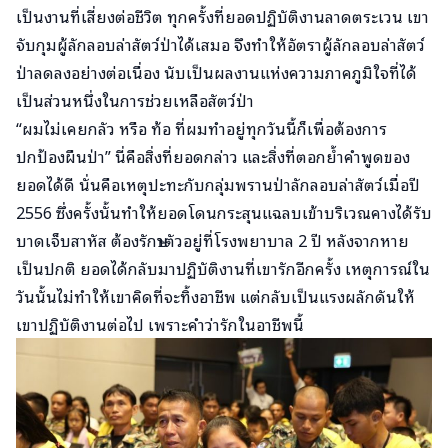
เป็นงานที่เสี่ยงต่อชีวิต ทุกครั้งที่ยอดปฏิบัติงานลาดตระเวน เขา
จับกุมผู้ลักลอบล่าสัตว์ป่าได้เสมอ จึงทำให้อัตราผู้ลักลอบล่าสัตว์
ป่าลดลงอย่างต่อเนื่อง นับเป็นผลงานแห่งความภาคภูมิใจที่ได้
เป็นส่วนหนึ่งในการช่วยเหลือสัตว์ป่า
“ผมไม่เคยกลัว หรือ ท้อ ที่ผมทำอยู่ทุกวันนี้ก็เพื่อต้องการ
ปกป้องผืนป่า” นี่คือสิ่งที่ยอดกล่าว และสิ่งที่ตอกย้ำคำพูดของ
ยอดได้ดี นั่นคือเหตุปะทะกับกลุ่มพรานป่าลักลอบล่าสัตว์เมื่อปี
2556 ซึ่งครั้งนั้นทำให้ยอดโดนกระสุนแฉลบเข้าบริเวณคางได้รับ
บาดเจ็บสาหัส ต้องรักษาตัวอยู่ที่โรงพยาบาล 2 ปี หลังจากหาย
เป็นปกติ ยอดได้กลับมาปฏิบัติงานที่เขารักอีกครั้ง เหตุการณ์ใน
วันนั้นไม่ทำให้เขาคิดที่จะทิ้งอาชีพ แต่กลับเป็นแรงผลักดันให้
เขาปฏิบัติงานต่อไป เพราะคำว่ารักในอาชีพนี้