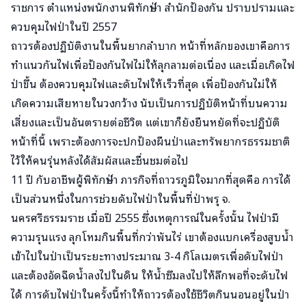
ราชการ ตำแหน่งพนักงานพิทักษ์ป่า สำนักป้องกัน ปราบปรามและ
ควบคุมไฟป่าในปี 2557
ถาวรต้องปฏิบัติงานในพื้นยากลำบาก หน้าที่หลักของเขาคือการ
ทำแนวกันไฟเพื่อป้องกันไฟไม่ให้ลุกลามต่อเนื่อง และเมื่อเกิดไฟ
ป่าขึ้น ต้องควบคุมไฟและดับไฟให้เร็วที่สุด เพื่อป้องกันไม่ให้
เกิดความเสียหายในวงกว้าง นับเป็นการปฏิบัติหน้าที่บนความ
เสี่ยงและเป็นอันตรายต่อชีวิต แต่เขาก็ยังยืนหยัดที่จะปฏิบัติ
หน้าที่นี้ เพราะต้องการจะปกป้องผืนป่าและทรัพยากรธรรมชาติ
ไว้ให้คนรุ่นหลังได้สัมผัสและชื่นชมต่อไป
11 ปี กับอาชีพผู้พิทักษ์ป่า ภารกิจที่ถาวรภูมิใจมากที่สุดคือ การได้
เป็นส่วนหนึ่งในการช่วยดับไฟป่าในพื้นที่ป่าพรุ จ.
นครศรีธรรมราช เมื่อปี 2555 ซึ่งเหตุการณ์ในครั้งนั้น ไฟป่ามี
ความรุนแรง ลุกโหมกินพื้นที่กว่าพันไร่ เขาต้องแบกเครื่องสูบน้ำ
เข้าไปในป่าเป็นระยะทางประมาณ 3-4 กิโลเมตรเพื่อดับไฟป่า
และต้องอัดฉีดน้ำลงไปในดิน ให้น้ำซึมลงไปให้ลึกพอที่จะดับไฟ
ได้ การดับไฟป่าในครั้งนี้ทำให้ถาวรต้องใช้ชีวิตกินนอนอยู่ในป่า