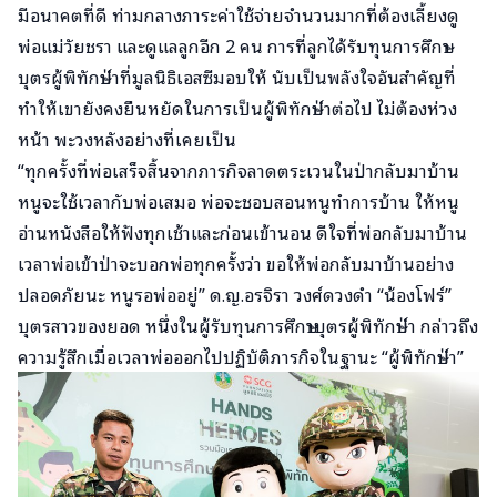
มีอนาคตที่ดี ท่ามกลางภาระค่าใช้จ่ายจำนวนมากที่ต้องเลี้ยงดู
พ่อแม่วัยชรา และดูแลลูกอีก 2 คน การที่ลูกได้รับทุนการศึกษา
บุตรผู้พิทักษ์ป่าที่มูลนิธิเอสซีมอบให้ นับเป็นพลังใจอันสำคัญที่
ทำให้เขายังคงยืนหยัดในการเป็นผู้พิทักษ์ป่าต่อไป ไม่ต้องห่วง
หน้า พะวงหลังอย่างที่เคยเป็น
“ทุกครั้งที่พ่อเสร็จสิ้นจากภารกิจลาดตระเวนในป่ากลับมาบ้าน
หนูจะใช้เวลากับพ่อเสมอ พ่อจะชอบสอนหนูทำการบ้าน ให้หนู
อ่านหนังสือให้ฟังทุกเช้าและก่อนเข้านอน ดีใจที่พ่อกลับมาบ้าน
เวลาพ่อเข้าป่าจะบอกพ่อทุกครั้งว่า ขอให้พ่อกลับมาบ้านอย่าง
ปลอดภัยนะ หนูรอพ่ออยู่” ด.ญ.อรจิรา วงศ์ดวงดำ “น้องโฟร์”
บุตรสาวของยอด หนึ่งในผู้รับทุนการศึกษาบุตรผู้พิทักษ์ป่า กล่าวถึง
ความรู้สึกเมื่อเวลาพ่อออกไปปฏิบัติภารกิจในฐานะ “ผู้พิทักษ์ป่า”