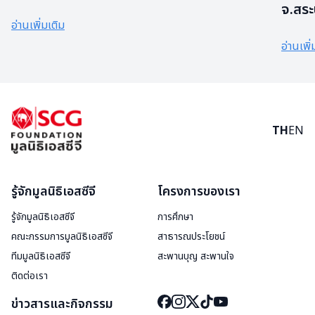
จ.สระบ
อ่านเพิ่มเติม
อ่านเพิ่
TH
EN
รู้จักมูลนิธิเอสซีจี
โครงการของเรา
รู้จักมูลนิธิเอสซีจี
การศึกษา
คณะกรรมการมูลนิธิเอสซีจี
สาธารณประโยชน์
ทีมมูลนิธิเอสซีจี
สะพานบุญ สะพานใจ
ติดต่อเรา
ข่าวสารและกิจกรรม