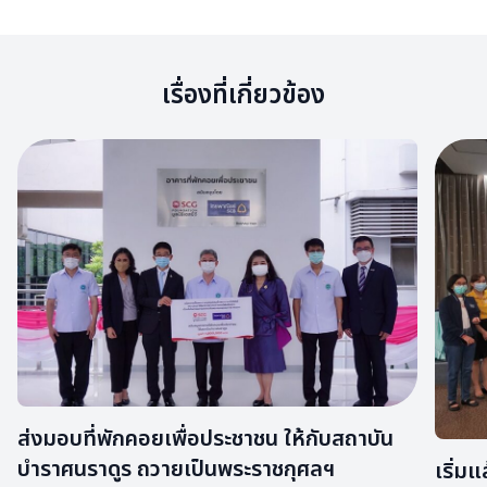
เรื่องที่เกี่ยวข้อง
ส่งมอบที่พักคอยเพื่อประชาชน ให้กับสถาบัน
บำราศนราดูร ถวายเป็นพระราชกุศลฯ
เริ่ม