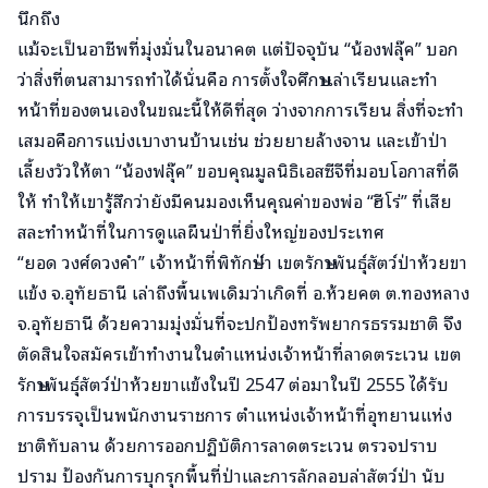
นึกถึง
แม้จะเป็นอาชีพที่มุ่งมั่นในอนาคต แต่ปัจจุบัน “น้องฟลุ๊ค” บอก
ว่าสิ่งที่ตนสามารถทำได้นั่นคือ การตั้งใจศึกษาเล่าเรียนและทำ
หน้าที่ของตนเองในขณะนี้ให้ดีที่สุด ว่างจากการเรียน สิ่งที่จะทำ
เสมอคือการแบ่งเบางานบ้านเช่น ช่วยยายล้างจาน และเข้าป่า
เลี้ยงวัวให้ตา “น้องฟลุ๊ค” ขอบคุณมูลนิธิเอสซีจีที่มอบโอกาสที่ดี
ให้ ทำให้เขารู้สึกว่ายังมีคนมองเห็นคุณค่าของพ่อ “ฮีโร่” ที่เสีย
สละทำหน้าที่ในการดูแลผืนป่าที่ยิ่งใหญ่ของประเทศ
“ยอด วงศ์ดวงคำ” เจ้าหน้าที่พิทักษ์ป่า เขตรักษาพันธุ์สัตว์ป่าห้วยขา
แข้ง จ.อุทัยธานี เล่าถึงพื้นเพเดิมว่าเกิดที่ อ.ห้วยคต ต.ทองหลาง
จ.อุทัยธานี ด้วยความมุ่งมั่นที่จะปกป้องทรัพยากรธรรมชาติ จึง
ตัดสินใจสมัครเข้าทำงานในตำแหน่งเจ้าหน้าที่ลาดตระเวน เขต
รักษาพันธุ์สัตว์ป่าห้วยขาแข้งในปี 2547 ต่อมาในปี 2555 ได้รับ
การบรรจุเป็นพนักงานราชการ ตำแหน่งเจ้าหน้าที่อุทยานแห่ง
ชาติทับลาน ด้วยการออกปฏิบัติการลาดตระเวน ตรวจปราบ
ปราม ป้องกันการบุกรุกพื้นที่ป่าและการลักลอบล่าสัตว์ป่า นับ