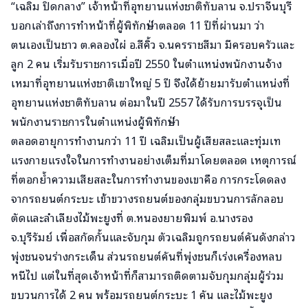
“เฉลิม ปิดกลาง” เจ้าหน้าที่อุทยานแห่งชาติทับลาน จ.ปราจีนบุรี
บอกเล่าถึงการทำหน้าที่ผู้พิทักษ์ป่าตลอด 11 ปีที่ผ่านมา ว่า
ตนเองเป็นชาว ต.คลองไผ่ อ.สีคิ้ว จ.นครราชสีมา มีครอบครัวและ
ลูก 2 คน เริ่มรับราชการเมื่อปี 2550 ในตำแหน่งพนักงานจ้าง
เหมาที่อุทยานแห่งชาติเขาใหญ่ 5 ปี จึงได้ย้ายมารับตำแหน่งที่
อุทยานแห่งชาติทับลาน ต่อมาในปี 2557 ได้รับการบรรจุเป็น
พนักงานราชการในตำแหน่งผู้พิทักษ์ป่า
ตลอดอายุการทำงานกว่า 11 ปี เฉลิมเป็นผู้เสียสละและทุ่มเท
แรงกายแรงใจในการทำงานอย่างเต็มที่มาโดยตลอด เหตุการณ์
ที่ตอกย้ำความเสียสละในการทำงานของเขาคือ การกระโดดลง
จากรถยนต์กระบะ เข้าขวางรถยนต์ของกลุ่มขบวนการลักลอบ
ตัดและลำเลียงไม้พะยูงที่ ต.หนองยายพิมพ์ อ.นางรอง
จ.บุรีรัมย์ เพื่อสกัดกั้นและจับกุม ตัวเฉลิมถูกรถยนต์คันดังกล่าว
พุ่งชนจนร่างกระเด็น ส่วนรถยนต์คันที่พุ่งชนก็เร่งเครื่องหลบ
หนีไป แต่ในที่สุดเจ้าหน้าที่ก็สามารถติดตามจับกุมกลุ่มผู้ร่วม
ขบวนการได้ 2 คน พร้อมรถยนต์กระบะ 1 คัน และไม้พะยูง