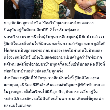
ด.ญ.ทักษิณา ชูกรณ์ หรือ “น้องวิว” บุตรสาวคนโตของถาวร
ปัจจุบันอยู่ชั้นมัธยมศึกษาปีที่ 2 โรงเรียนทุ่งสง จ.
นครศรีธรรมราช หนึ่งในผู้รับทุนการศึกษาบุตรผู้พิทักษ์ป่า กล่าวว่า
รู้สึกดีใจและตื้นตันใจที่มีคนมองเห็นความสำคัญของพ่อ ภูมิใจที่
ได้เกิดมาเป็นลูกของพ่อ ก่อนที่พ่อจะออกไปทำงานในป่าแต่ละ
ครั้งจะยกมือไหว้ แม้จะไม่แสดงออกมาเป็นคำพูดว่ารักพ่อมาก
แค่ไหน แต่เมื่อพ่อกลับมาบ้านทุกครั้ง จะวิ่งเข้าไปกอดพ่อ ดีใจที่
พ่อกลับมาบ้านอย่างปลอดภัยทุกครั้ง
สำหรับความรู้สึกที่ได้รับทุนการศึกษาในครั้งนี้ รู้สึกดีใจและขอ
ขอบคุณมูลนิธิเอสซีจีที่เล็งเห็นความสำคัญของผู้พิทักษ์ป่า ตนเอง
ในฐานะลูกจะตั้งใจเรียนให้ดีที่สุด ปัจจุบันเกรดเฉลี่ยอยู่ใน
ระดับ 3.5 และมีความใฝ่ฝันที่จะเป็นพยาบาล เพื่อจะได้ดูแลพ่อ
และแม่ในอนาคต