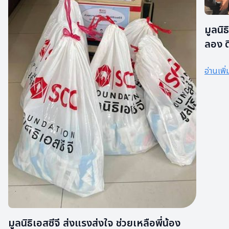
มูลนิ
ลอง ด
สังคม
อ่านเพิ่
มูลนิธิเอสซีจี ส่งแรงส่งใจ ช่วยเหลือพี่น้อง