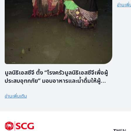
อ่านเพิ่
มูลนิธิเอสซีจี ตั้ง “โรงครัวมูลนิธิเอสซีจีเพื่อผู้
ประสบอุทกภัย” มอบอาหารและน้ำดื่มให้ผู้
ประสบภัยน้ำท่วมภาคใต้
อ่านเพิ่มเติม