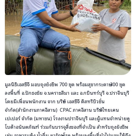
มูลนิธิเอสซีจี มอบถุงยังชีพ 700 ชุด พร้อมสุขากระดาษ 300 ชุด
ลงพื้นที่ อ.ปักธงชัย จ.นคราชสีมา และ อ.กบินทร์บุรี จ.ปราจีนบุรี
โดยมีเพื่อนพนักงาน จาก บริษัท เอสซีจี ดิสทริบิวชั่น
จำกัด(สำนักงานภาคอีสาน) CPAC ภาคอีสาน บริษัทไทยเคน
เปเปอร์ จำกัด (มหาชน) โรงงานปราจีนบุรี และผู้แทนจำหน่ายคู
โบต้าอนันตภัณฑ์ ร่วมกันบรรจุสิ่งของที่จำเป็น สำหรับถุงยังชีพ
เช่น อาหารแห้ง น้ำดื่ม ยารักษาโรค พร้อมลงพื้นที่นำไปมอบให้ถึง