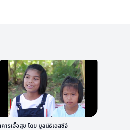
คารเอื้อสุข โดย มูลนิธิเอสซีจี