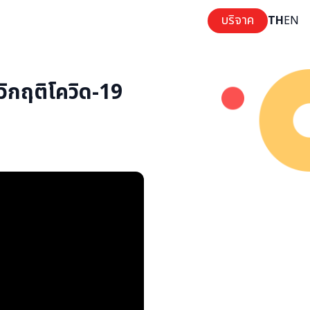
บริจาค
TH
EN
บวิกฤติโควิด-19