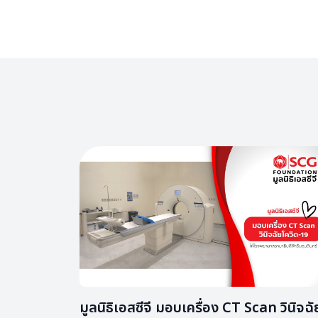
มูลนิธิเอสซีจี มอบเครื่อง CT Scan วินิจฉั