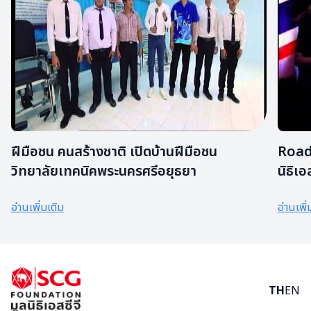
ฝีมือชน คนสร้างชาติ เปิดบ้านฝีมือชน
Road 
วิทยาลัยเทคนิคพระนครศรีอยุธยา
นิธิเอ
อ่านเพิ่มเติม
อ่านเพิ่
TH
EN