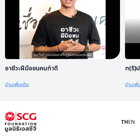
อาชีวะฝีมือชนคนทำดี
ท(ริ)ป
อ่านเพิ่มเติม
อ่านเพิ่
TH
EN