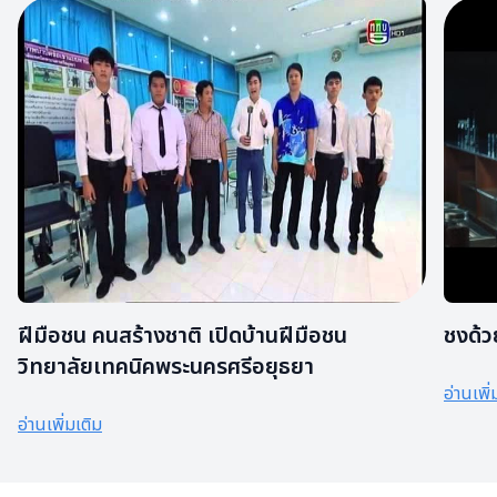
ฝีมือชน คนสร้างชาติ เปิดบ้านฝีมือชน
ชงด้วย
วิทยาลัยเทคนิคพระนครศรีอยุธยา
อ่านเพิ่
อ่านเพิ่มเติม