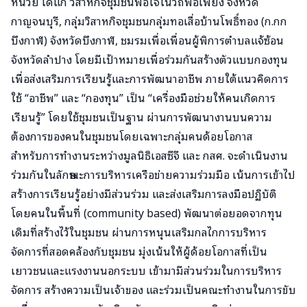
หน่วย ได้แก่ วิสาหกิจชุมชนพอใจในวิถีพอเพียง จังหวัด
กาญจนบุรี, กลุ่มวิสาหกิจชุมชนกลุ่มทอเสื่อบ้านโพธิ์ทอง (ก.กก
บึงกาฬ) จังหวัดบึงกาฬ, ชมรมเพื่อเพื่อนผู้พิการตำบลแจ้ซ้อน
จังหวัดลำปาง โดยมีเป้าหมายเพื่อร่วมกันสร้างตัวแบบกองทุน
เพื่อส่งเสริมการเรียนรู้และการพัฒนาอาชีพ ภายใต้แนวคิดการ
ใช้ “อาชีพ” และ “กองทุน” เป็น “เครื่องมือช่วยให้คนเกิดการ
เรียนรู้” โดยใช้ชุมชนเป็นฐาน ผ่านการพัฒนางานบนความ
ต้องการของคนในชุมชนโดยเฉพาะกลุ่มคนด้อยโอกาส
สำหรับการทำงานระหว่างมูลนิธิเอสซีจี และ กสศ. จะดำเนินงาน
ร่วมกันในลักษณะการบริหารเครือข่ายความร่วมมือ เน้นการเข้าไป
สร้างการเรียนรู้อย่างมีส่วนร่วม และส่งเสริมการลงมือปฏิบัติ
โดยคนในพื้นที่ (community based) พัฒนาต่อยอดจากทุน
เดิมที่สร้างไว้ในชุมชน ผ่านการหนุนเสริมกลไกการบริหาร
จัดการที่สอดคล้องกับชุมชน มุ่งเน้นให้ผู้ด้อยโอกาสที่เป็น
เยาวชนและแรงงานนอกระบบ เข้ามามีส่วนร่วมในการบริหาร
จัดการ สร้างความเป็นเจ้าของ และร่วมเป็นคณะทำงานในการขับ