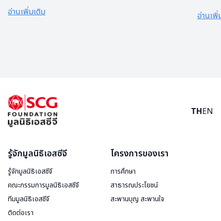
แอลกอ
อ่านเพิ่มเติม
อ่านเพิ่
ให้คน
วิด-1
TH
EN
รู้จักมูลนิธิเอสซีจี
โครงการของเรา
รู้จักมูลนิธิเอสซีจี
การศึกษา
คณะกรรมการมูลนิธิเอสซีจี
สาธารณประโยชน์
ทีมมูลนิธิเอสซีจี
สะพานบุญ สะพานใจ
ติดต่อเรา