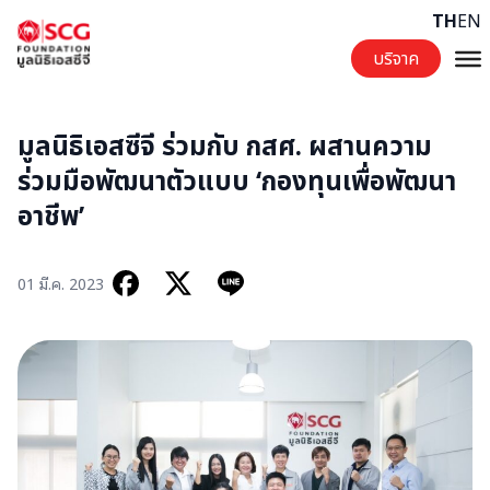
Skip to content
TH
EN
บริจาค
มูลนิธิเอสซีจี ร่วมกับ กสศ. ผสานความ
ร่วมมือพัฒนาตัวแบบ ‘กองทุนเพื่อพัฒนา
อาชีพ’
01 มี.ค. 2023