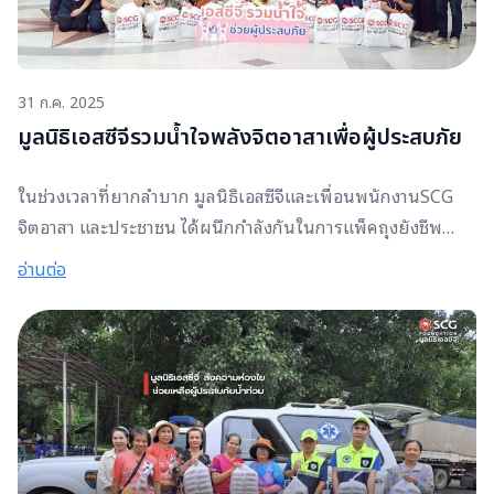
31 ก.ค. 2025
มูลนิธิเอสซีจีรวมน้ำใจพลังจิตอาสาเพื่อผู้ประสบภัย
ในช่วงเวลาที่ยากลำบาก มูลนิธิเอสซีจีและเพื่อนพนักงานSCG
จิตอาสา และประชาชน ได้ผนึกกำลังกันในการแพ็คถุงยังชีพ
จำนวน 1,000 ชุด เพื่อส่งมอบความช่วยเหลือไปยังผู้ประสบภัย
อ่านต่อ
ถุงยังชีพเหล่านี้ไม่ใช่แค่สิ่งของบรรเทาทุกข์แต่ยังเป็นสัญลักษณ์
ของความห่วงใยและกำลังใจจากพวกเราทุกคน มูลนิธิฯ ขอ
ขอบคุณจิตอาสาทุกท่านที่สละเวลา แรงกาย และแรงใจ ในการ
ร่วมกิจกรรมครั้งนี้ ขอเป็นกำลังใจให้ทุกท่านก้าวผ่านความยาก
ลำบากนี้ไปได้อย่างเข้มแข็ง มูลนิธิเอสซีจีพร้อมเคียงข้าง เราจะ
จับมือผ่านพ้นวิกฤตนี้ไปด้วยกัน