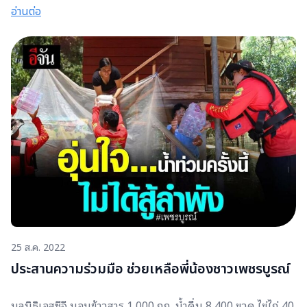
เฉียบพลัน ในพื้นที่​ ตำบลศิลา อำเภอหล่มเก่า จังหวัด
อ่านต่อ
เพชรบูรณ์ ขอขอบคุณพี่ดิว เครือข่ายต้นกล้าชุมชน ที่เป็นสะพาน
บุญช่วยส่งต่อความห่วงใยจากเราไปถึงมือผู้ประสบภัยได้อย่าง
รวดเร็ว
25 ส.ค. 2022
ประสานความร่วมมือ ช่วยเหลือพี่น้องชาวเพชรบูรณ์
มูลนิธิเอสซีจี มอบข้าวสาร 1,000 กก. น้ำดื่ม 8,400 ขวด ไข่ไก่ 40