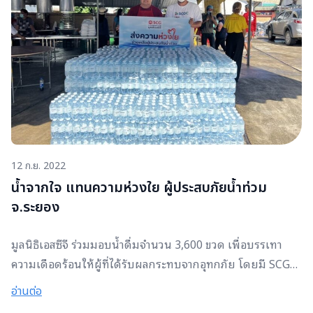
12 ก.ย. 2022
น้ำจากใจ แทนความห่วงใย ผู้ประสบภัยน้ำท่วม
จ.ระยอง
มูลนิธิเอสซีจี ร่วมมอบน้ำดื่มจำนวน 3,600 ขวด เพื่อบรรเทา
ความเดือดร้อนให้ผู้ที่ได้รับผลกระทบจากอุทกภัย โดยมี SCGC
ดำเนินการจัดหาและนำมอบให้ “โรงครัวอีจัน” ได้อย่างรวดเร็ว
อ่านต่อ
และทันถ่วงที เพื่อนำความห่วงใยนี้ส่งต่อให้กับชาวบ้านที่ประสบ