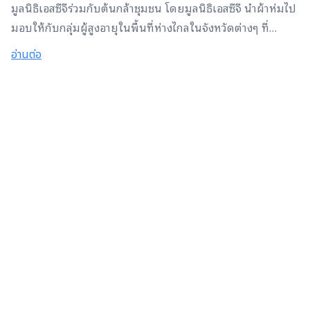
มูลนิธิ​เอส​ซี​จี​ร่วมกับ​ต้นกล้าชุมชน​ โดย​มูลนิธิ​เอส​ซี​จี​ นำผ้าห่มไป
มอบให้กับกลุ่ม​ผู้สูงอายุในพื้นที่​ห่างไกล​ในจังหวัด​ต่างๆ​ ที่
ประสบภัย​หนาว​ เพื่อ​สร้างความอบอุ่น​ เติมเต็มรอยยิ้ม และช่วย
อ่านต่อ
บรรเทาความเดือดร้อน​ ถึงจะอยู่​ห่างไกล แต่คนไทย​ไม่ทิ้งกัน
มูลนิธิ​เอส​ซี​จี​ขอร่วมเป็นส่วนหนึ่ง​ในการสร้างสังคมแห่งการให้
อย่างยั่งยืน #มูลนิธิเอสซีจี #ช่วยกันแคร์ดูแลกัน #เชื่อมั่นใน
คุณค่าของคน #ต้นกล้าชุมชน