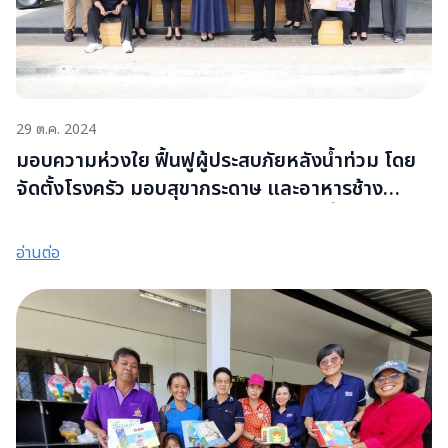
29 ต.ค. 2024
มอบความห่วงใย ฟื้นฟูผู้ประสบภัยหลังน้ำท่วม โดย
จัดตั้งโรงครัว มอบสุขากระดาษ และอาหารช้าง
ตลอดจนซ่อมแซมบ้าน มอบโต๊ะและเก้าอี้นักเรียน
พร้อมหนังสือ ในเดือนตุลาคม
อ่านต่อ