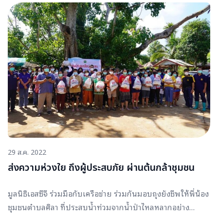
ภัยต่อไป ถึงแม้หลายพื้นที่จะน้ำลดลงแล้ว แต่ก็ยังมีอีกในหลาย
พื้นที่ ที่ยังคงวิกฤติ เราขอร่วมเป็นกำลังใจให้ผู้ประสบภัยผ่าน
พ้นวิกฤตินี้ได้ในเร็ววันนะคะ
29 ส.ค. 2022
ส่งความห่วงใย ถึงผู้ประสบภัย ผ่านต้นกล้าชุมชน
มูลนิธิเอสซีจี ร่วมมือกับเครือข่าย​ ร่วมกันมอบถุงยังชีพให้พี่น้อง
ชุมชนตำบลศิลา​ ที่ประสบน้ำท่วมจากน้ำป่าไหลหลากอย่าง