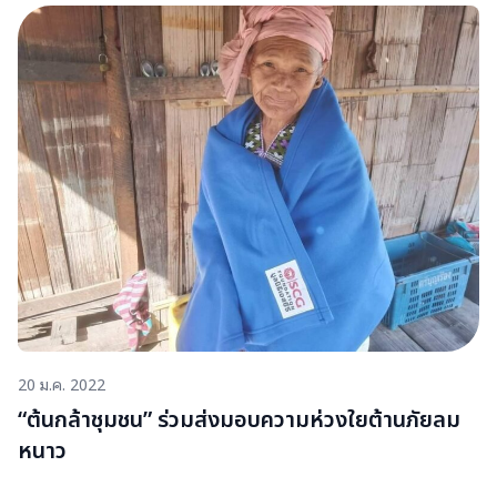
เกษตรกรที่ประสบปัญหาน้ำท่วม โดยภาพประกอบนี้จากการตั้ง
โรงครัวและมอบอาหารจากพื้นที่ อ.แว้ง อ. ยี่งอ อ.ระแงะ
จ.นราธิวาส และ อ.รามัน จ.ยะลา​ เราขอให้ทุกชีวิตปลอดภัยและ
ขอส่งกำลังใจให้พี่น้องที่ประสบภัยน้ำท่วม​
20 ม.ค. 2022
“ต้นกล้าชุมชน” ร่วมส่งมอบความห่วงใยต้านภัยลม
หนาว