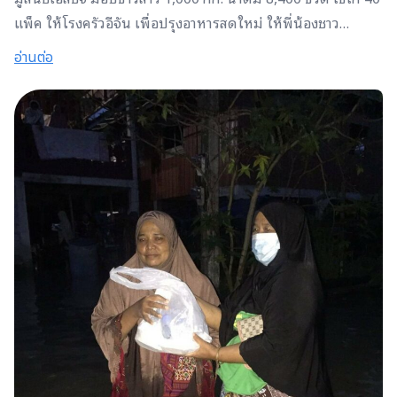
แพ็ค ให้โรงครัวอีจัน เพื่อปรุงอาหารสดใหม่ ให้พี่น้องชาว
เพชรบูรณ์ที่ประสบภัยน้ำท่วม โดยมีผู้แทนจำหน่ายวัฒนชัย
อ่านต่อ
หล่มสัก ช่วยสนับสนุนรถ 6 ล้อและไข่ไก่อีก 50 แพ็ค แม้ว่าตอนนี้
น้ำจะเริ่มลดแล้ว แต่สภาพบ้านเรือนยังคงเสียหาย พี่น้องยังคง
ลำบากและเดือดร้อน บางครอบครัวไม่สามารถออกจากพื้นที่ได้
ทั้งนี้หน่วยงานบรรเทาสาธารณภัยได้ช่วยนำรถมารับอาหารจาก
โรงครัวนี้ไปแจกจ่ายอย่างทั่วถึง (ขอขอบคุณภาพจากเฟสบุ๊คเพจ
อีจัน)