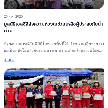
26 ก.ค. 2025
มูลนิธิเอสซีจีส่งความห่วงใยช่วยเหลือผู้ประสบภัยน้ำ
ท่วม
ด้วยสถานการณ์ภัยพิบัติในหลายพื้นที่ได้สร้างความเสียหาย เรา
ขอเป็นหนึ่งในพลังที่จะร่วมบรรเทาความเดือดร้อนของพี่น้องผู้
ประสบภัยโดย มูลนิธิฯได้เร่งให้การช่วยเหลือ ดังนี้ 3. มอบสุขา
อ่านต่อ
กระดาษ จำนวน 200 ชุด ให้กรมอนามัย นำไปช่วยเหลือกลุ่ม
เปราะบาง จ.พะเยา ที่ได้รับผลกระทบใน 3 อำเภอ ได้แก่ ปง
เชียงคำ และดอกคำใต้ 4. ร่วมกับ Temasek Foundationมอบ
ถุงยังชีพสำหรับกลุ่มเปราะบาง 300 ชุด จัดส่งและมอบถึงมือผู้
ประสบภัยโดยร่วมกับกองทัพอากาศ ( เจ้ากรมกิจการพลเรือน
ทหารอากาศ ในยามที่เกิดภัยพิบัติมูลนิธิเอสซีจีพร้อมอยู่เคียง
ข้าง และเป็นกำลังใจให้ผู้ประสบภัยทุกท่านเข้มแข็งและก้าวผ่าน